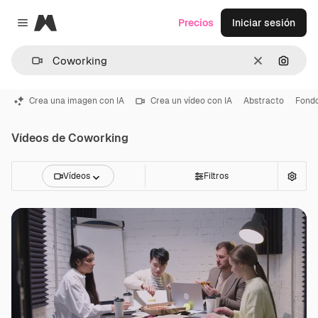
Magnific
Precios
Iniciar sesión
Close menu
Borrar
Buscar
Crea una imagen con IA
Crea un vídeo con IA
Abstracto
Fond
Vídeos de Coworking
Vídeos
Filtros