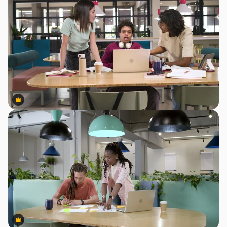
Premium
Premium
Premium
Premium