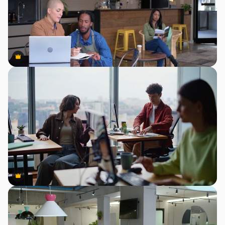
Premium
Premium
Premium
Premium