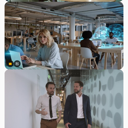
Premium
Premium
Generado por IA