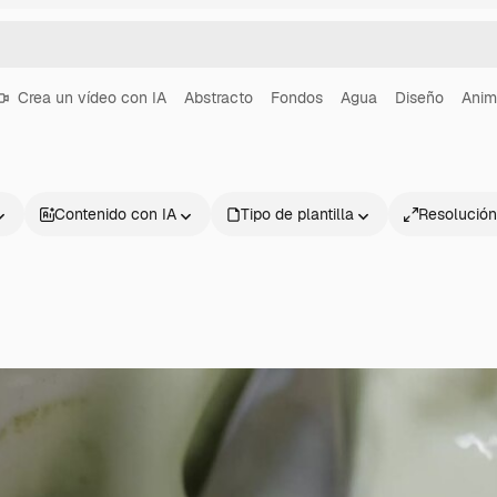
Crea un vídeo con IA
Abstracto
Fondos
Agua
Diseño
Anim
Contenido con IA
Tipo de plantilla
Resolución
Productos
Información úti