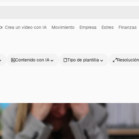
Crea un vídeo con IA
Movimiento
Empresa
Estres
Finanzas
Contenido con IA
Tipo de plantilla
Resolución
Productos
Información úti