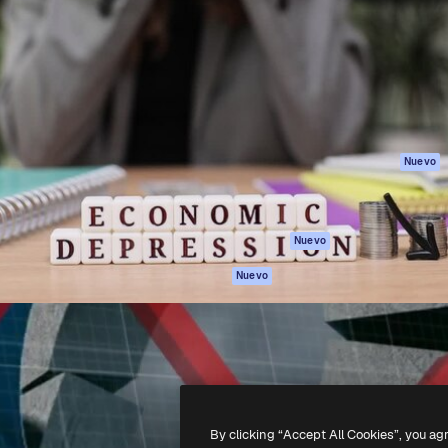
eativa para dirigir tu mejor
Spaces
Academy
 un millón de suscriptores
Asistente de IA
Documentación
, empresas, agencias y
Generador de
Soporte
imágenes
Términos de uso
Generador de
Política de
vídeos
privacidad
Texto a voz
Originales
Nuevo
Contenido de
Política de cooki
stock
Centro de
MCP para
confianza
Nuevo
Claude/ChatGPT
Afiliados
Agentes
Nuevo
Empresas
API
App móvil
Todas las
herramientas
-
2026
Freepik Company S.L.U.
Todos los derechos reservados
.
By clicking “Accept All Cookies”, you ag