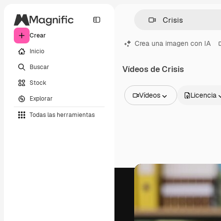
Crear
Crea una imagen con IA
Inicio
Buscar
Vídeos de Crisis
Stock
Vídeos
Licencia
Explorar
Todas las imágenes
Todas las herramientas
Vectores
Ilustraciones
Fotos
PSD
Plantillas
Mockups
Vídeos
Clips de vídeo
Motion graphics
Plantillas de vídeos
Iconos
Modelos 3D
Fuentes