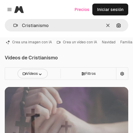
Magnific
Precios
Iniciar sesión
Close menu
Borrar
Buscar
Crea una imagen con IA
Crea un vídeo con IA
Navidad
Familia
Vídeos de Cristianismo
Vídeos
Filtros