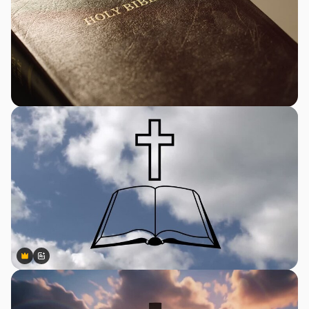
Premium
Premium
Generado por IA