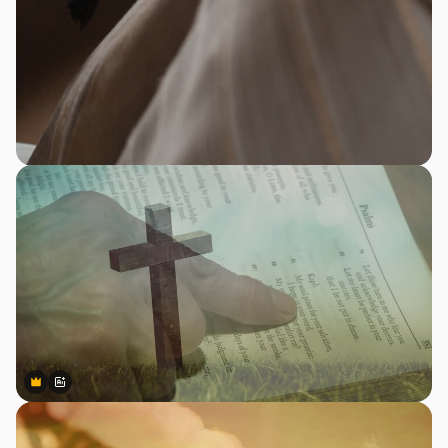
Premium
Premium
Generado por IA