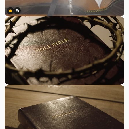
Premium
Premium
Generado por IA