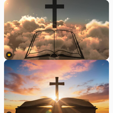
Premium
Premium