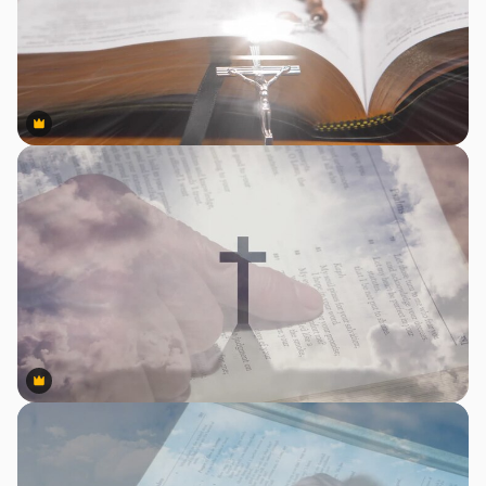
Premium
Premium
Premium
Premium