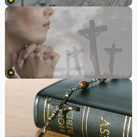
Premium
Premium
Premium
Premium