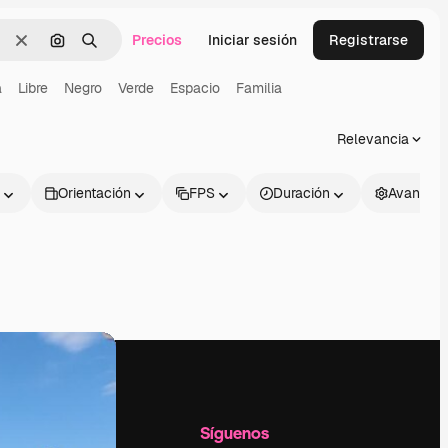
Precios
Iniciar sesión
Registrarse
Borrar
Buscar por imagen
Buscar
a
Libre
Negro
Verde
Espacio
Familia
Relevancia
Orientación
FPS
Duración
Avanzad
l
Empresa
Síguenos