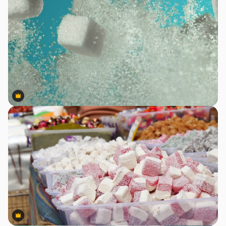
Premium
Premium
Premium
Premium