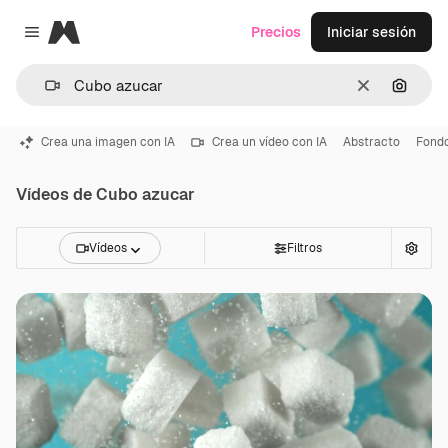
Magnific
Precios
Iniciar sesión
Close menu
Borrar
Buscar
Crea una imagen con IA
Crea un vídeo con IA
Abstracto
Fond
Vídeos de Cubo azucar
Vídeos
Filtros