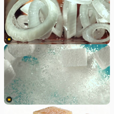
Premium
Premium
Premium
Premium