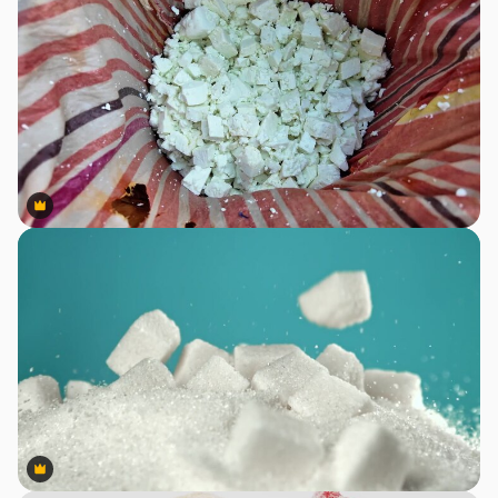
Premium
Premium
Premium
Premium