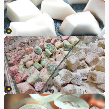
Premium
Premium
Premium
Premium