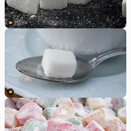
Premium
Premium
Premium
Premium