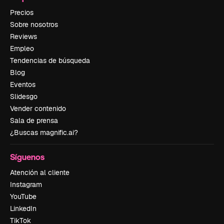
Precios
Sobre nosotros
Reviews
Empleo
Tendencias de búsqueda
Blog
Eventos
Slidesgo
Vender contenido
Sala de prensa
¿Buscas magnific.ai?
Síguenos
Atención al cliente
Instagram
YouTube
LinkedIn
TikTok