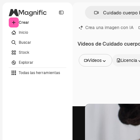
Crear
Crea una imagen con IA
Inicio
Buscar
Vídeos de Cuidado cuerpo
Stock
Vídeos
Licencia
Explorar
Todas las imágenes
Todas las herramientas
Vectores
Ilustraciones
Fotos
PSD
Plantillas
Mockups
Vídeos
Clips de vídeo
Motion graphics
Plantillas de vídeos
Iconos
Modelos 3D
Fuentes