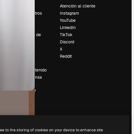
Precios
Atención al cliente
Sobre nosotros
Instagram
Reviews
YouTube
Empleo
LinkedIn
Tendencias de
TikTok
búsqueda
Discord
Blog
X
es
Eventos
Reddit
Slidesgo
Vender contenido
Sala de prensa
¿Buscas
magnific.ai?
ree to the storing of cookies on your device to enhance site