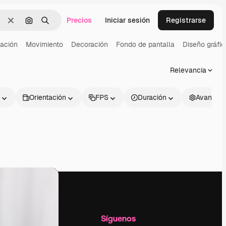
Precios
Iniciar sesión
Registrarse
Borrar
Buscar por imagen
Buscar
ación
Movimiento
Decoración
Fondo de pantalla
Diseño gráfic
Relevancia
Orientación
FPS
Duración
Avanzad
l
Empresa
Síguenos