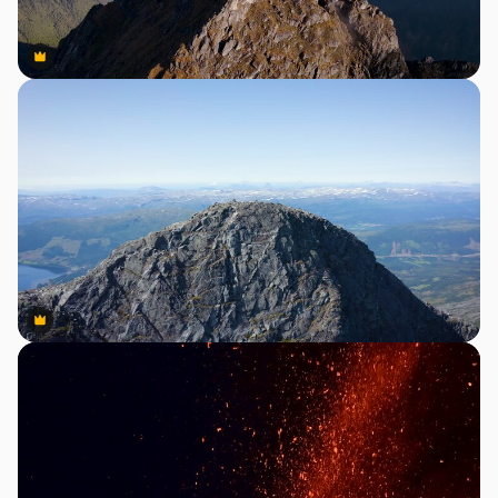
Premium
Premium
Premium
Premium