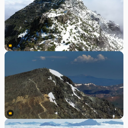
Premium
Premium
Premium
Premium