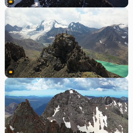
Premium
Premium
Premium
Premium