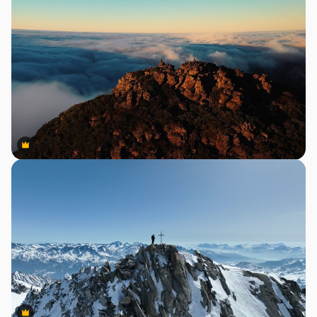
Premium
Premium