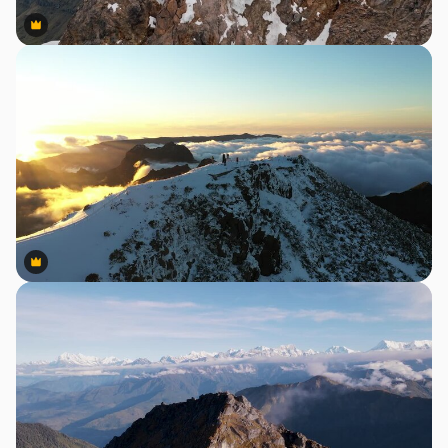
Premium
Premium
Premium
Premium