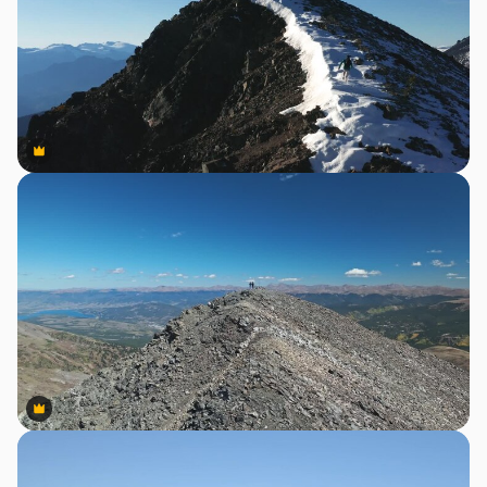
Premium
Premium
Premium
Premium