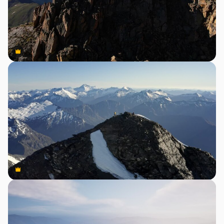
Premium
Premium
Premium
Premium