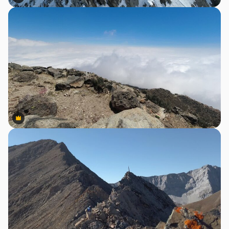
Premium
Premium
Premium
Premium