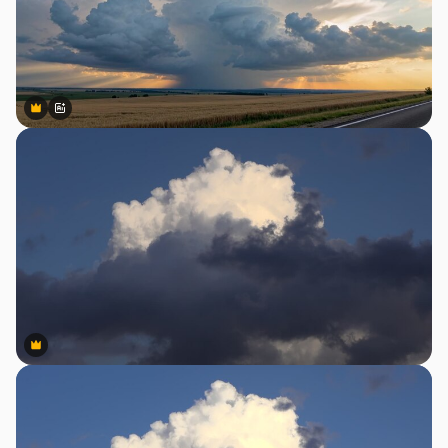
Premium
Premium
Generado por IA
Premium
Premium