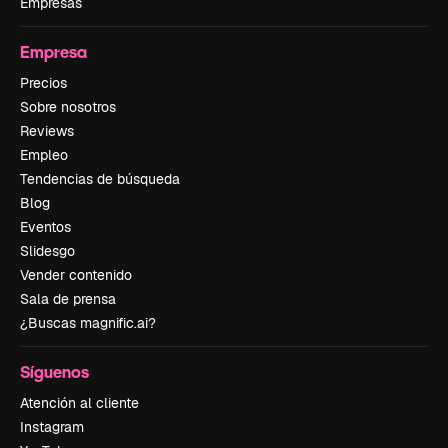
Empresas
Empresa
Precios
Sobre nosotros
Reviews
Empleo
Tendencias de búsqueda
Blog
Eventos
Slidesgo
Vender contenido
Sala de prensa
¿Buscas magnific.ai?
Síguenos
Atención al cliente
Instagram