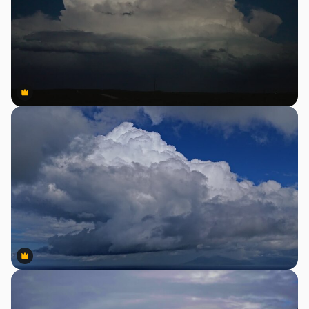
Premium
Premium
Premium
Premium