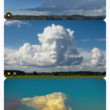
Premium
Premium
Premium
Premium
Generado por IA