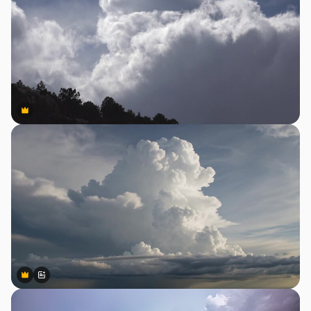
Premium
Premium
Premium
Premium
Generado por IA