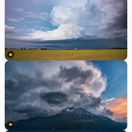
Premium
Premium
Premium
Premium