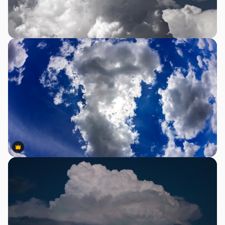
Premium
Premium