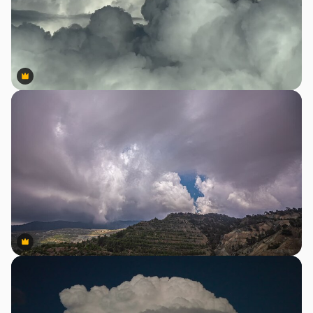
Premium
Premium
Premium
Premium