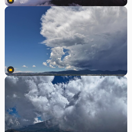
Premium
Premium
Premium
Premium