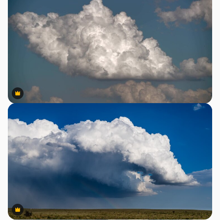
Premium
Premium
Premium
Premium