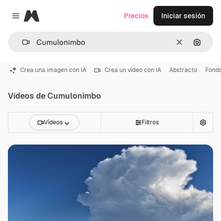
Magnific
Precios
Iniciar sesión
Close menu
Borrar
Buscar
Crea una imagen con IA
Crea un vídeo con IA
Abstracto
Fond
Vídeos de Cumulonimbo
Vídeos
Filtros