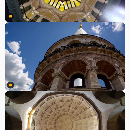
Premium
Premium
Premium
Premium