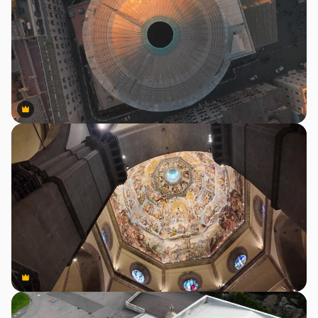
Premium
Premium
Premium
Premium