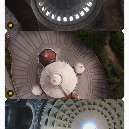
Premium
Premium
Premium
Premium