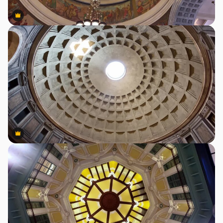
Premium
Premium
Premium
Premium