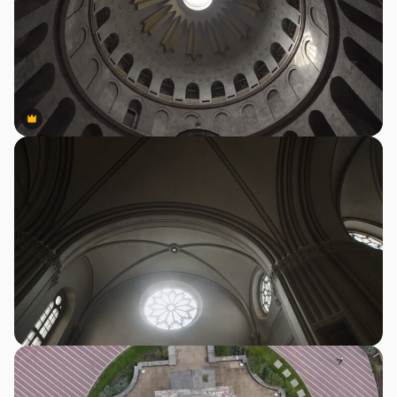
Premium
Premium