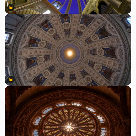
Premium
Premium
Premium
Premium