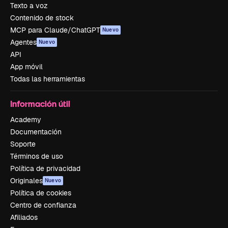
Texto a voz
Contenido de stock
MCP para Claude/ChatGPT
Nuevo
Agentes
Nuevo
API
App móvil
Todas las herramientas
Información útil
Academy
Documentación
Soporte
Términos de uso
Política de privacidad
Originales
Nuevo
Política de cookies
Centro de confianza
Afiliados