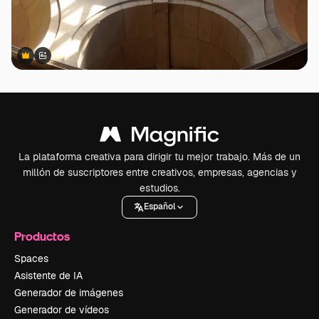
Premium
Premium
Generado por IA
La plataforma creativa para dirigir tu mejor trabajo. Más de un
millón de suscriptores entre creativos, empresas, agencias y
estudios.
Español
Productos
Spaces
Asistente de IA
Generador de imágenes
Generador de vídeos