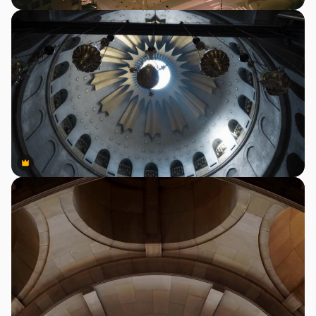
Premium
Premium
Premium
Premium