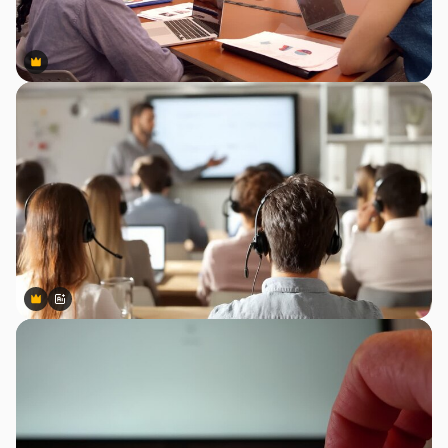
Premium
Premium
Premium
Premium
Generado por IA