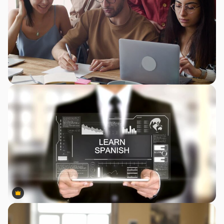
Premium
Premium