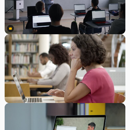
Premium
Premium