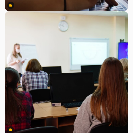
Premium
Premium
Premium
Premium