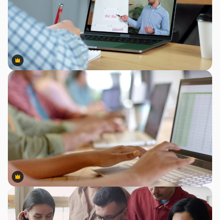
Premium
Premium
Premium
Premium