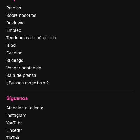
Precios
Sobre nosotros
Reviews
Empleo
Tendencias de búsqueda
Blog
Eventos
Slidesgo
Vender contenido
Sala de prensa
¿Buscas magnific.ai?
Síguenos
Atención al cliente
Instagram
YouTube
LinkedIn
TikTok