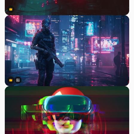
Premium
Premium
Premium
Premium
Generado por IA