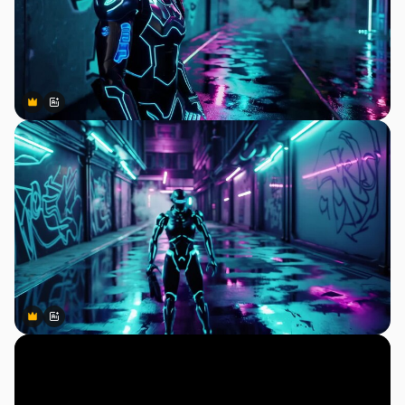
Premium
Premium
Generado por IA
Premium
Premium
Generado por IA