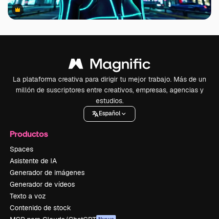
Premium
Premium
La plataforma creativa para dirigir tu mejor trabajo. Más de un
millón de suscriptores entre creativos, empresas, agencias y
estudios.
Español
Productos
Spaces
Asistente de IA
Generador de imágenes
Generador de vídeos
Texto a voz
Contenido de stock