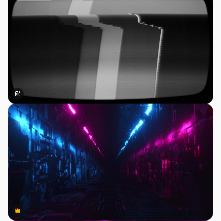
Generado por IA
Premium
Premium