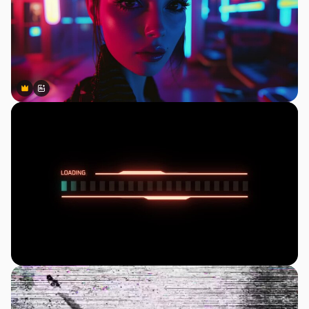
Premium
Premium
Generado por IA