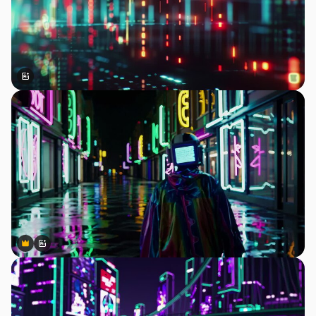
Generado por IA
Premium
Premium
Generado por IA