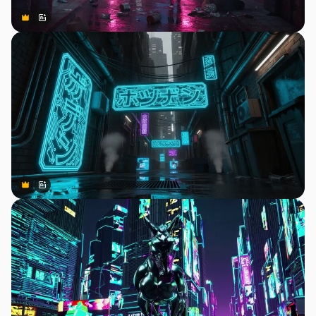
Premium
Premium
Generado por IA
Premium
Premium
Generado por IA