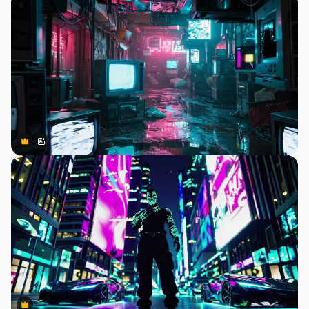
Premium
Premium
Generado por IA