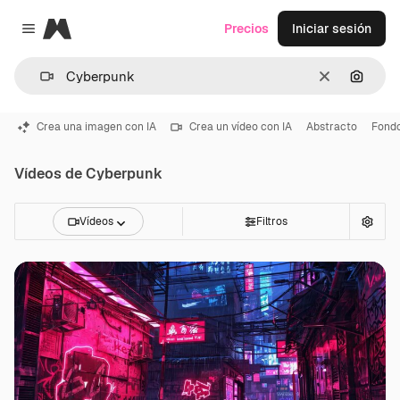
Magnific
Precios
Iniciar sesión
Close menu
Borrar
Buscar
Crea una imagen con IA
Crea un vídeo con IA
Abstracto
Fond
Vídeos de Cyberpunk
Vídeos
Filtros