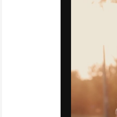
La plataforma cr
trabajo. Más de
entre creativos
estudios.
Español
Premium
Premium
Premium
Premium
Premium
Premium
Premium
Premium
Premium
Premium
Premium
Premium
Premium
Premium
Premium
Premium
Premium
Premium
Premium
Premium
Premium
Premium
Premium
Premium
Premium
Premium
Premium
Premium
Premium
Premium
Premium
Premium
Premium
Premium
Premium
Premium
Premium
Premium
Premium
Premium
Premium
Premium
Premium
Premium
Premium
Premium
Premium
Premium
Premium
Premium
Premium
Premium
Premium
Premium
Premium
Premium
Premium
Premium
Premium
Premium
Premium
Premium
Premium
Premium
Premium
Premium
Premium
Premium
Premium
Premium
Premium
Premium
Generado por IA
Generado por IA
Generado por IA
Generado por IA
Generado por IA
Generado por IA
Generado por IA
Generado por IA
Generado por IA
Generado por IA
Generado por IA
Generado por IA
Copyright © 2010