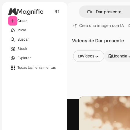
Crear
Crea una imagen con IA
Inicio
Buscar
Vídeos de Dar presente
Stock
Vídeos
Licencia
Explorar
Todas las imágenes
Todas las herramientas
Vectores
Ilustraciones
Fotos
PSD
Plantillas
Mockups
Vídeos
Clips de vídeo
Motion graphics
Plantillas de vídeos
Iconos
Modelos 3D
Fuentes