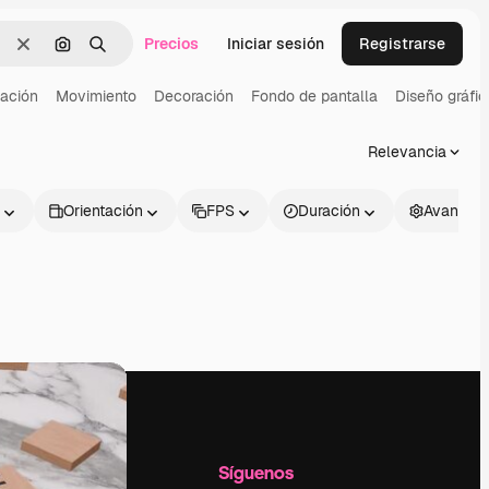
Precios
Iniciar sesión
Registrarse
Borrar
Buscar por imagen
Buscar
ación
Movimiento
Decoración
Fondo de pantalla
Diseño gráfic
Relevancia
Orientación
FPS
Duración
Avanzad
l
Empresa
Síguenos