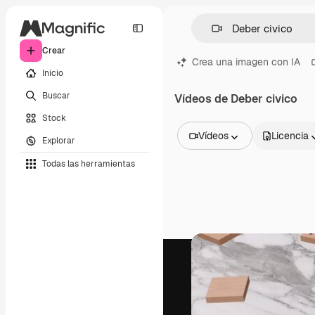
Crear
Crea una imagen con IA
Inicio
Buscar
Vídeos de Deber civico
Stock
Vídeos
Licencia
Explorar
Todas las imágenes
Todas las herramientas
Vectores
Ilustraciones
Fotos
PSD
Plantillas
Mockups
Vídeos
Clips de vídeo
Motion graphics
Plantillas de vídeos
Iconos
Modelos 3D
Fuentes