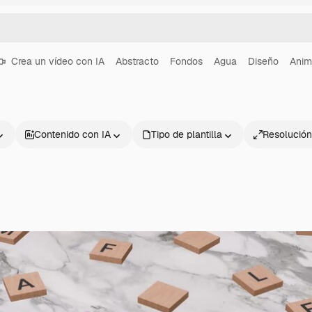
Crea un vídeo con IA
Abstracto
Fondos
Agua
Diseño
Anim
Contenido con IA
Tipo de plantilla
Resolución
Productos
Información úti