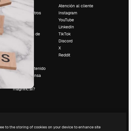
Precios
Atención al cliente
Sobre nosotros
Instagram
Reviews
YouTube
Empleo
LinkedIn
Tendencias de
TikTok
búsqueda
Discord
Blog
X
es
Eventos
Reddit
Slidesgo
Vender contenido
Sala de prensa
¿Buscas
magnific.ai?
ree to the storing of cookies on your device to enhance site