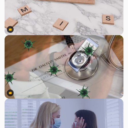
Premium
Premium
Premium
Premium