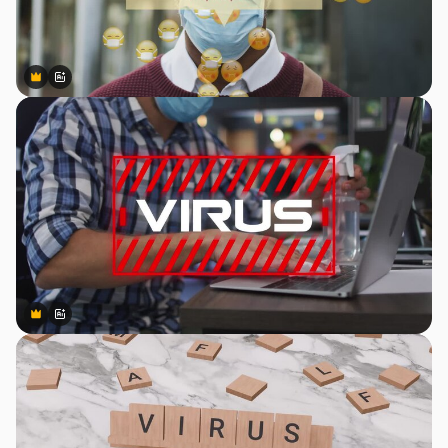
Premium
Premium
Generado por IA
Premium
Premium
Generado por IA