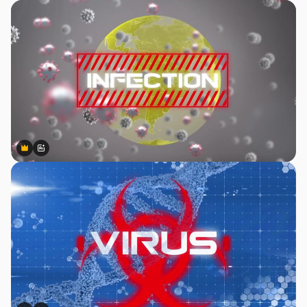
Premium
Premium
Generado por IA