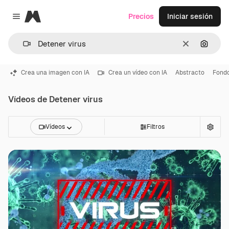
Magnific
Precios
Iniciar sesión
Close menu
Borrar
Buscar
Crea una imagen con IA
Crea un vídeo con IA
Abstracto
Fond
Vídeos de Detener virus
Vídeos
Filtros