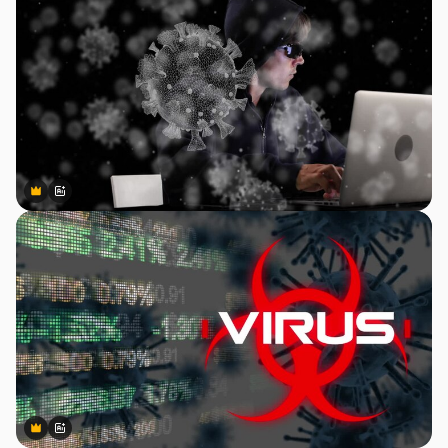
Premium
Premium
Generado por IA
Premium
Premium
Generado por IA