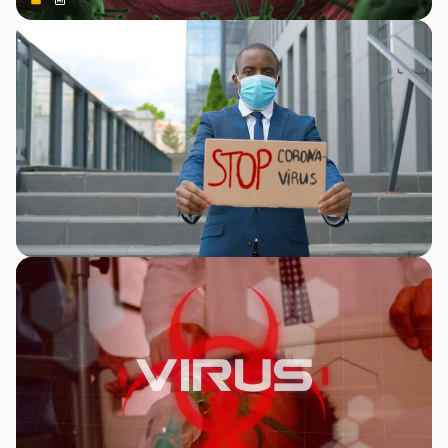
Premium
Premium
Generado por IA