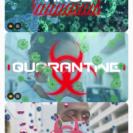
Premium
Premium
Generado por IA
Premium
Premium
Generado por IA