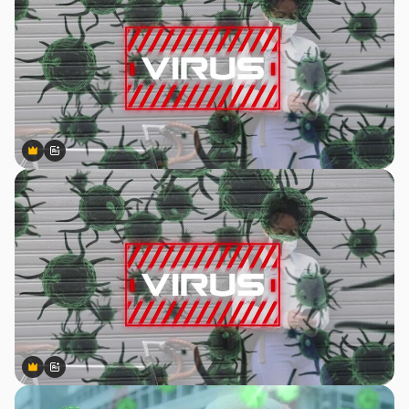
Premium
Premium
Generado por IA
Premium
Premium
Generado por IA