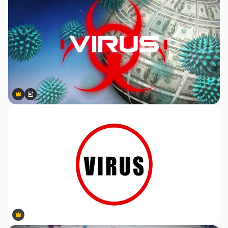
Premium
Premium
Generado por IA
Premium
Premium