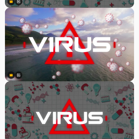
Premium
Premium
Generado por IA
Premium
Premium
Generado por IA