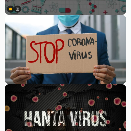
Premium
Premium
Generado por IA