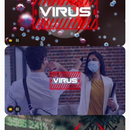
Premium
Premium
Generado por IA
Premium
Premium
Generado por IA