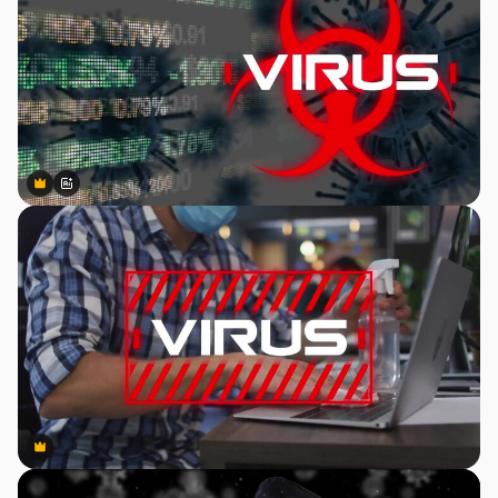
Premium
Premium
Generado por IA
Premium
Premium