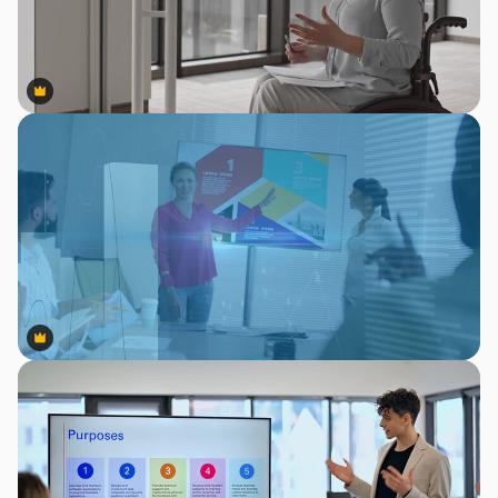
Premium
Premium
Premium
Premium