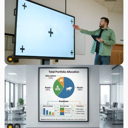
Premium
Premium