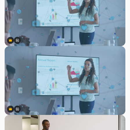
Premium
Premium
Generado por IA
Premium
Premium
Generado por IA