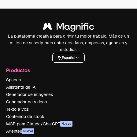
La plataforma creativa para dirigir tu mejor trabajo. Más de un
millón de suscriptores entre creativos, empresas, agencias y
estudios.
Español
Productos
Spaces
Asistente de IA
Generador de imágenes
Generador de vídeos
Texto a voz
Contenido de stock
MCP para Claude/ChatGPT
Nuevo
Agentes
Nuevo