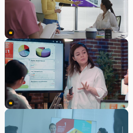
Premium
Premium
Premium
Premium