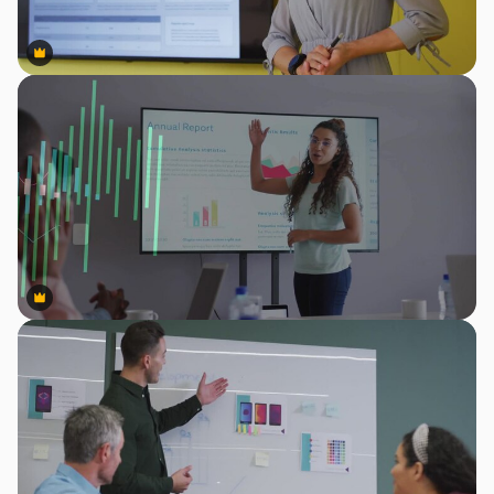
Premium
Premium
Premium
Premium