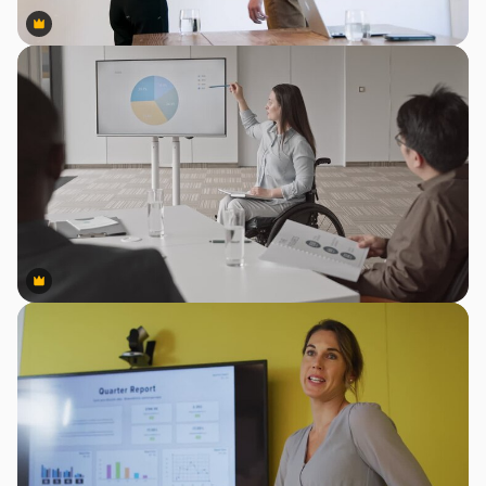
Premium
Premium
Premium
Premium