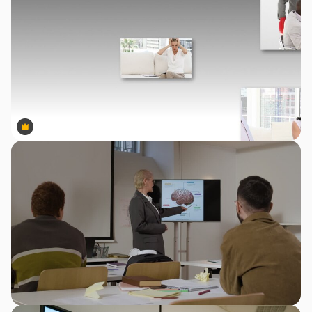
Premium
Premium