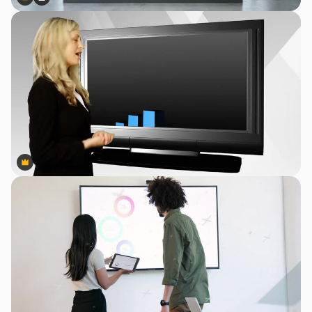
Premium
Premium
Generado por IA
Premium
Premium