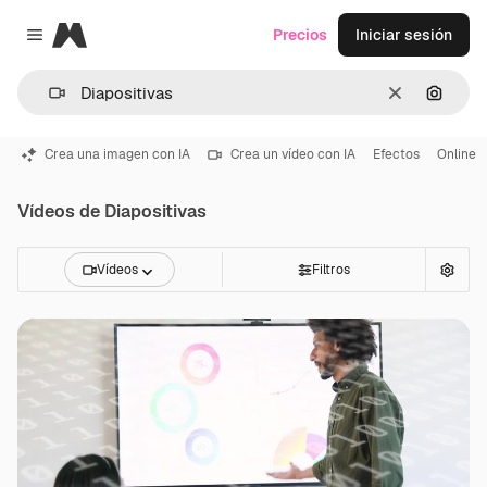
Magnific
Precios
Iniciar sesión
Close menu
Borrar
Buscar
Crea una imagen con IA
Crea un vídeo con IA
Efectos
Online
Vídeos de Diapositivas
Vídeos
Filtros