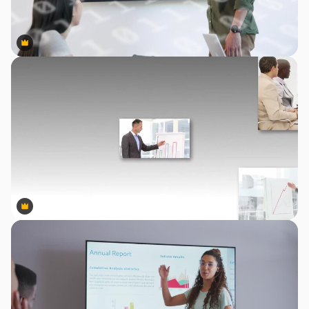
Premium
Premium
Premium
Premium