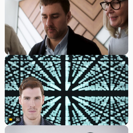
Premium
Premium
Generado por IA