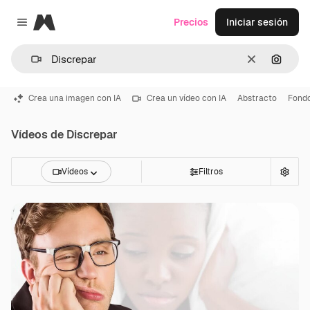
Magnific
Precios
Iniciar sesión
Close menu
Borrar
Buscar
Crea una imagen con IA
Crea un vídeo con IA
Abstracto
Fond
Vídeos de Discrepar
Vídeos
Filtros