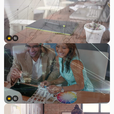
Premium
Premium
Generado por IA
Premium
Premium
Generado por IA