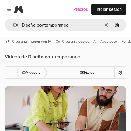
Magnific
Precios
Iniciar sesión
Close menu
Borrar
Buscar
Crea una imagen con IA
Crea un vídeo con IA
Abstracto
Fond
Vídeos de Diseño contemporaneo
Vídeos
Filtros