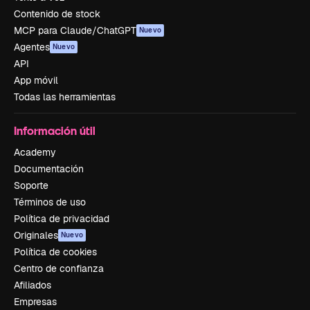
Contenido de stock
MCP para Claude/ChatGPT
Nuevo
Agentes
Nuevo
API
App móvil
Todas las herramientas
Información útil
Academy
Documentación
Soporte
Términos de uso
Política de privacidad
Originales
Nuevo
Política de cookies
Centro de confianza
Afiliados
Empresas