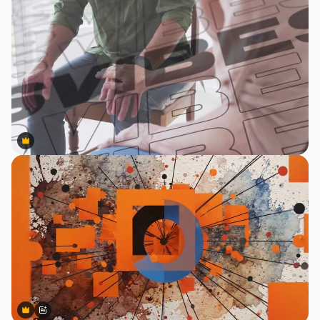
Premium
Premium
Premium
Premium
Generado por IA