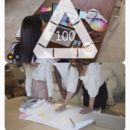
Premium
Premium
Generado por IA