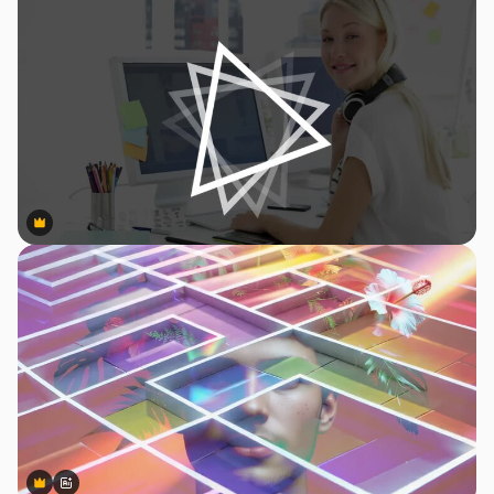
Premium
Premium
Premium
Premium
Generado por IA