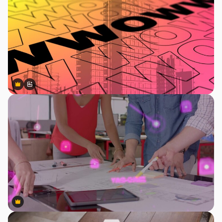
Premium
Premium
Generado por IA
Premium
Premium