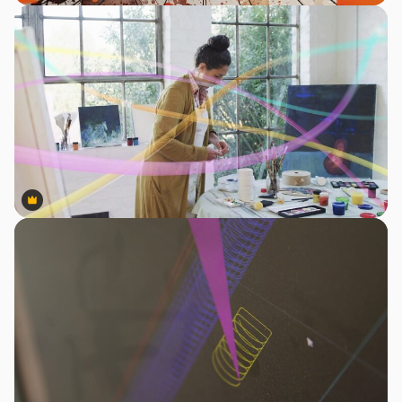
Premium
Premium