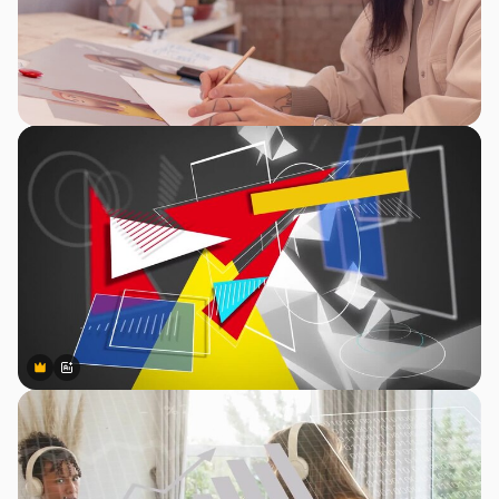
Premium
Premium
Generado por IA