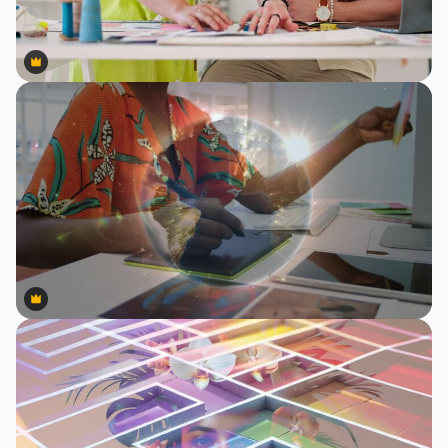
Premium
Premium
Premium
Premium