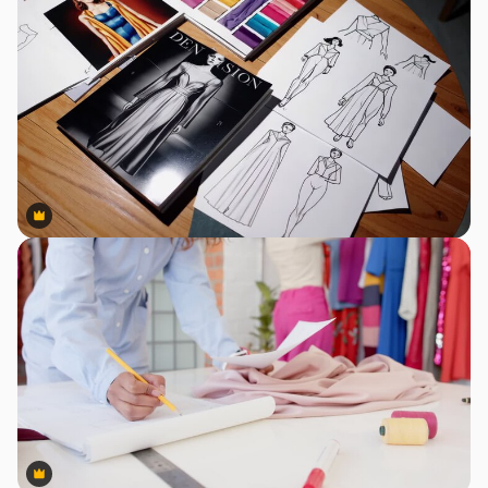
Premium
Premium
Premium
Premium