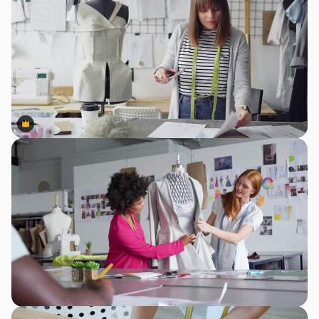
Premium
Premium