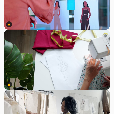
Premium
Premium
Premium
Premium