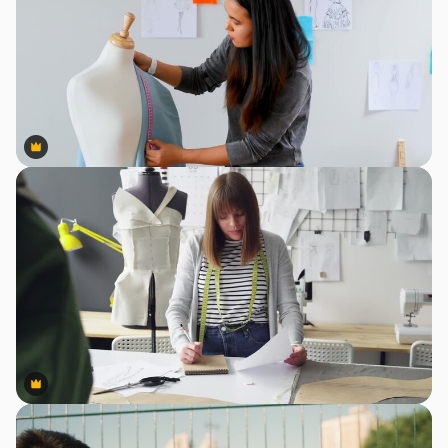
Premium
Premium
Premium
Premium