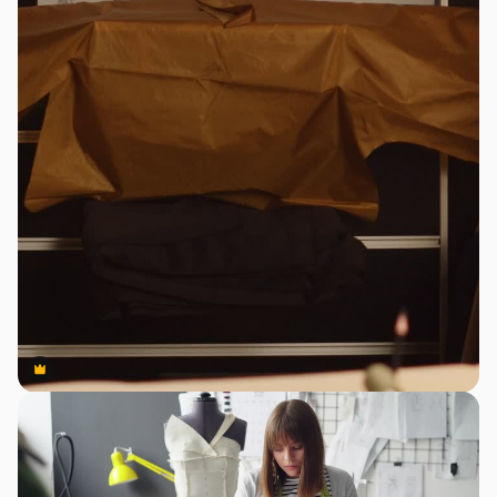
Premium
Premium