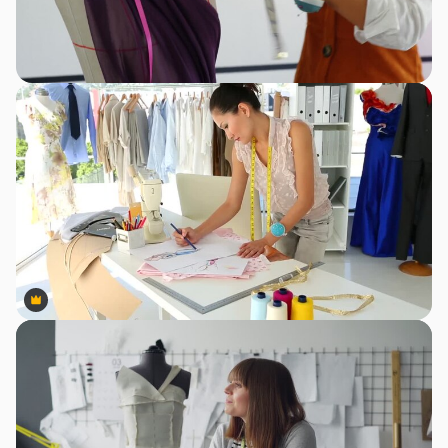
Premium
Premium