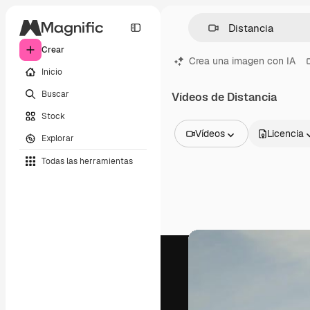
Crear
Crea una imagen con IA
Inicio
Buscar
Vídeos de Distancia
Stock
Vídeos
Licencia
Explorar
Todas las imágenes
Todas las herramientas
Vectores
Ilustraciones
Fotos
PSD
Plantillas
Mockups
Vídeos
Clips de vídeo
Motion graphics
Plantillas de vídeos
Iconos
Modelos 3D
Fuentes