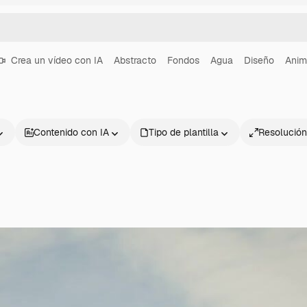
Crea un vídeo con IA
Abstracto
Fondos
Agua
Diseño
Anim
Contenido con IA
Tipo de plantilla
Resolución
Productos
Información úti