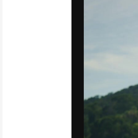
La plataforma cr
trabajo. Más de
entre creativos
estudios.
Español
Premium
Premium
Premium
Premium
Premium
Premium
Premium
Premium
Premium
Premium
Premium
Premium
Premium
Premium
Premium
Premium
Premium
Premium
Premium
Premium
Premium
Premium
Premium
Premium
Premium
Premium
Premium
Premium
Premium
Premium
Premium
Premium
Premium
Premium
Premium
Premium
Premium
Premium
Premium
Premium
Premium
Premium
Premium
Premium
Premium
Premium
Premium
Premium
Premium
Premium
Premium
Premium
Premium
Premium
Premium
Premium
Premium
Premium
Premium
Premium
Premium
Premium
Premium
Premium
Premium
Premium
Premium
Premium
Premium
Premium
Premium
Premium
Generado por IA
Generado por IA
Generado por IA
Copyright © 2010