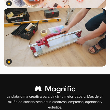
Premium
Premium
Premium
Premium
La plataforma creativa para dirigir tu mejor trabajo. Más de un
millón de suscriptores entre creativos, empresas, agencias y
estudios.