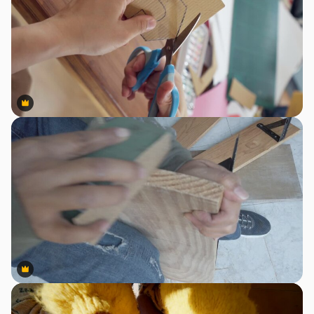
Premium
Premium
Premium
Premium