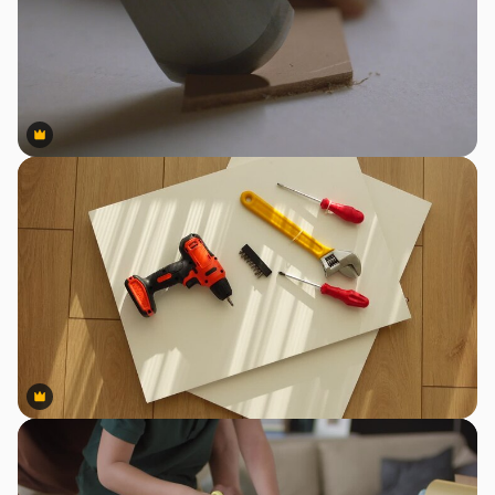
Premium
Premium
Premium
Premium