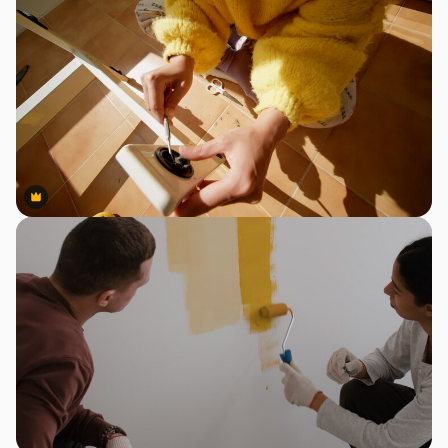
Premium
Premium