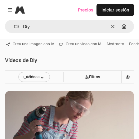
Magnific
Precios
Iniciar sesión
Close menu
Borrar
Buscar
Crea una imagen con IA
Crea un vídeo con IA
Abstracto
Fond
Vídeos de Diy
Vídeos
Filtros