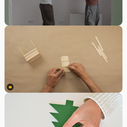
Premium
Premium