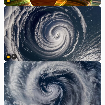
Premium
Premium
Premium
Premium
Generado por IA