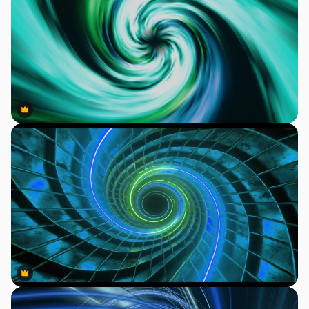
Premium
Premium
Premium
Premium