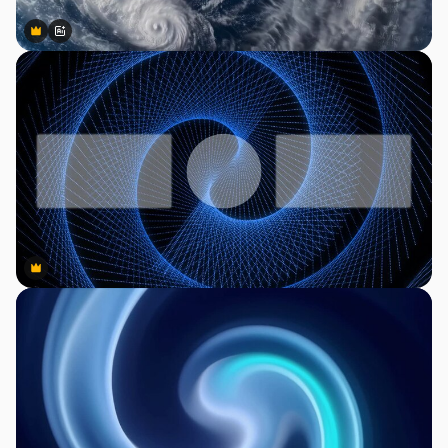
Premium
Premium
Generado por IA
Premium
Premium