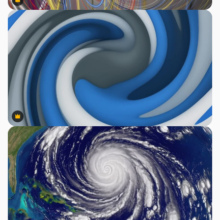
Premium
Premium
Premium
Premium