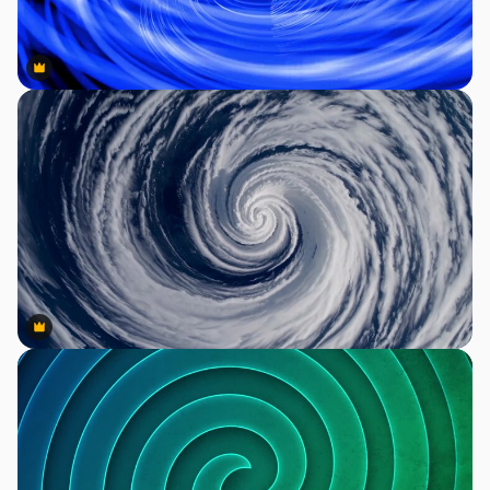
Premium
Premium
Premium
Premium