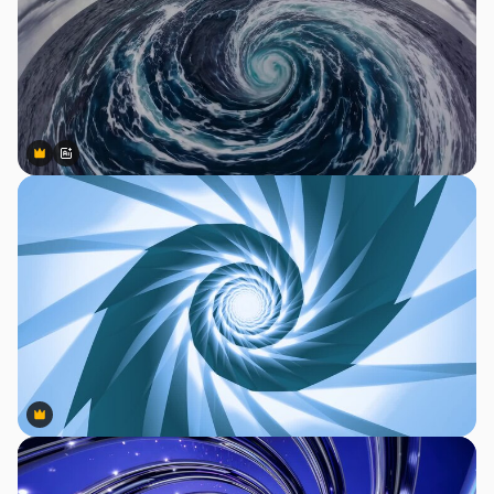
Premium
Premium
Generado por IA
Premium
Premium