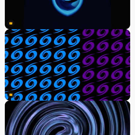
Premium
Premium
Premium
Premium