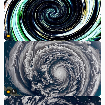
Premium
Premium
Premium
Premium
Generado por IA