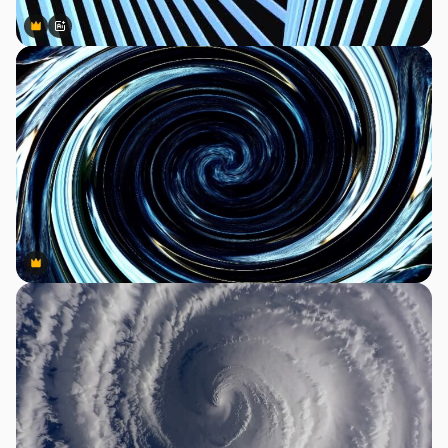
Premium
Premium
Generado por IA
Premium
Premium