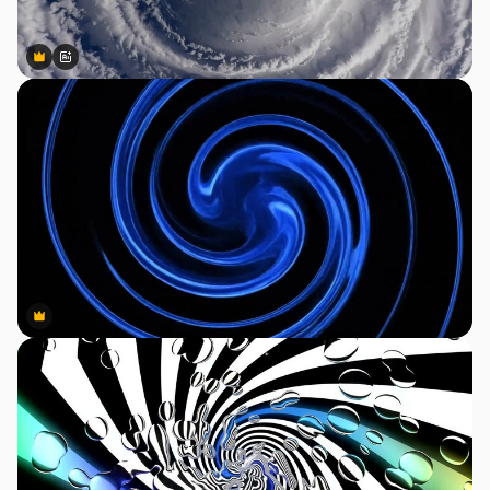
Premium
Premium
Generado por IA
Premium
Premium