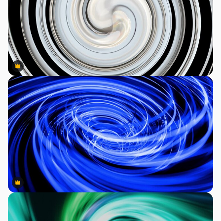
Premium
Premium
Premium
Premium