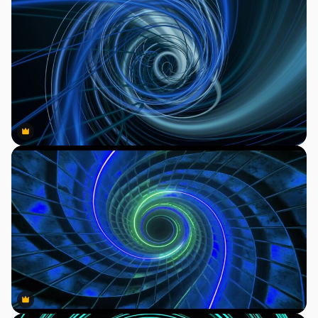
Premium
Premium
Premium
Premium