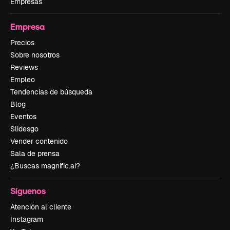
Empresas
Empresa
Precios
Sobre nosotros
Reviews
Empleo
Tendencias de búsqueda
Blog
Eventos
Slidesgo
Vender contenido
Sala de prensa
¿Buscas magnific.ai?
Síguenos
Atención al cliente
Instagram