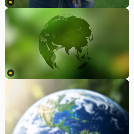
Premium
Premium
Premium
Premium