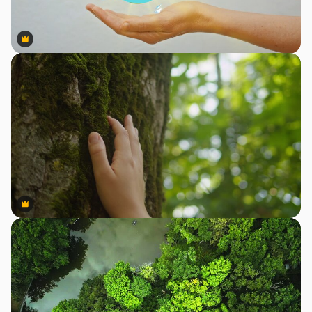
Premium
Premium
Premium
Premium