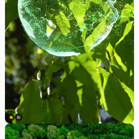
Premium
Premium
Generado por IA