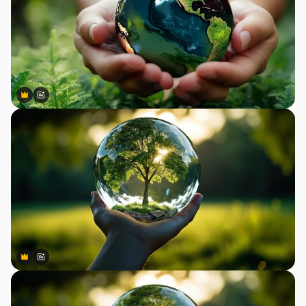
Premium
Premium
Generado por IA
Premium
Premium
Generado por IA