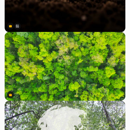
Premium
Premium
Generado por IA
Premium
Premium