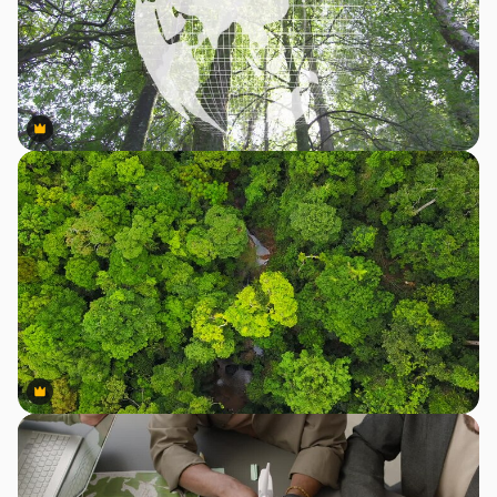
Premium
Premium
Premium
Premium