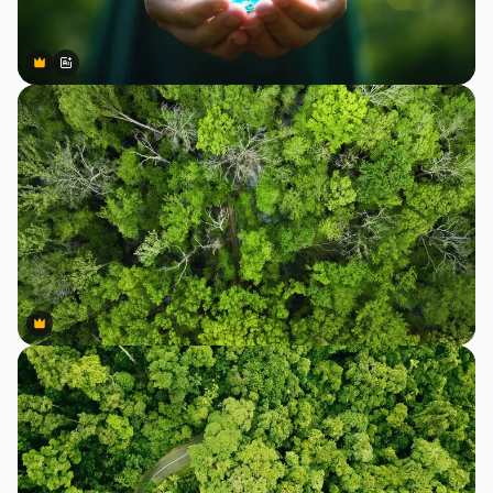
Premium
Premium
Generado por IA
Premium
Premium