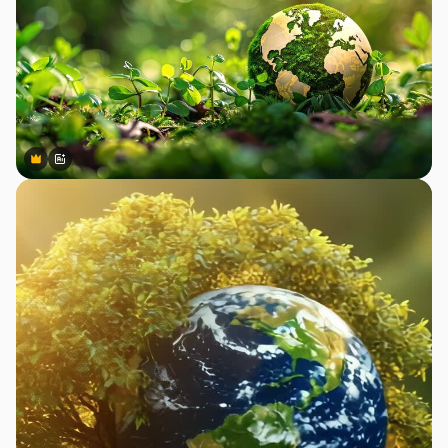
Premium
Premium
Generado por IA