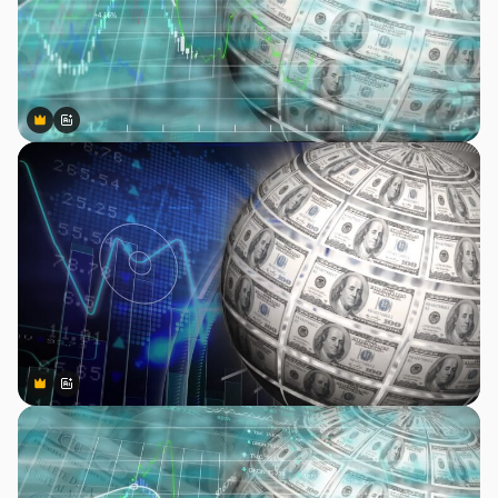
Premium
Premium
Generado por IA
Premium
Premium
Generado por IA