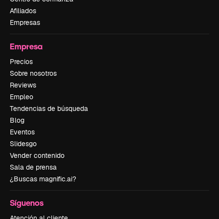
Afiliados
Empresas
Empresa
Precios
Sobre nosotros
Reviews
Empleo
Tendencias de búsqueda
Blog
Eventos
Slidesgo
Vender contenido
Sala de prensa
¿Buscas magnific.ai?
Síguenos
Atención al cliente