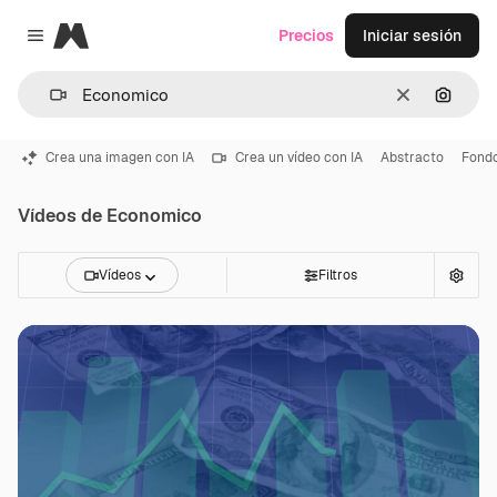
Magnific
Precios
Iniciar sesión
Close menu
Borrar
Buscar
Crea una imagen con IA
Crea un vídeo con IA
Abstracto
Fond
Vídeos de Economico
Vídeos
Filtros