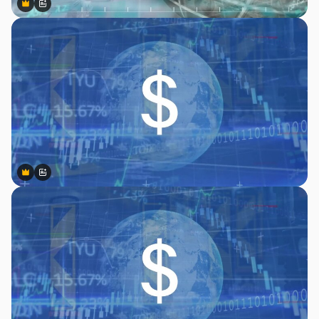
Premium
Premium
Generado por IA
Premium
Premium
Generado por IA