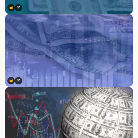
Premium
Premium
Generado por IA
Premium
Premium
Generado por IA