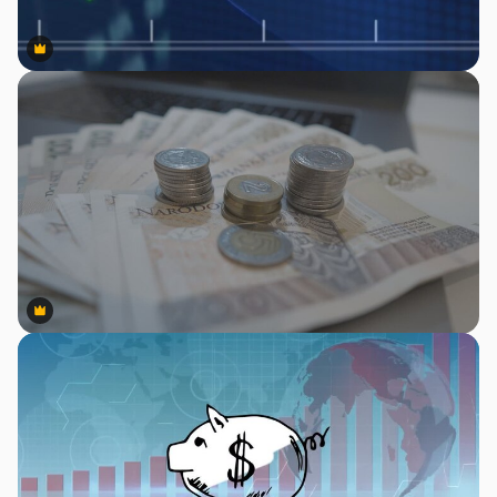
Premium
Premium
Premium
Premium