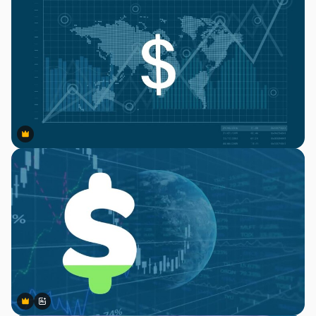
Premium
Premium
Premium
Premium
Generado por IA