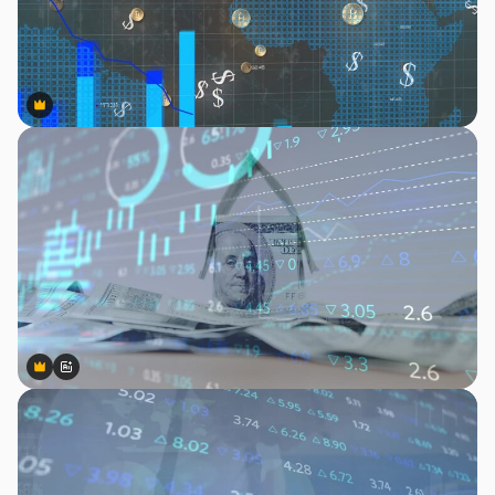
Premium
Premium
Premium
Premium
Generado por IA