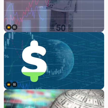
Premium
Premium
Generado por IA
Premium
Premium
Generado por IA