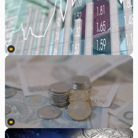
Premium
Premium
Premium
Premium