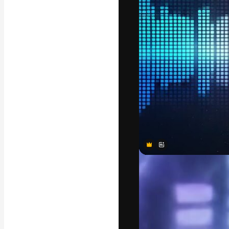
La plataforma cr
trabajo. Más de
entre creativos
estudios.
Español
Premium
Premium
Premium
Premium
Premium
Premium
Premium
Premium
Premium
Premium
Premium
Premium
Premium
Premium
Premium
Premium
Premium
Premium
Premium
Premium
Premium
Premium
Premium
Premium
Premium
Premium
Premium
Premium
Premium
Premium
Premium
Premium
Premium
Premium
Premium
Premium
Premium
Premium
Premium
Premium
Premium
Premium
Premium
Premium
Premium
Premium
Premium
Premium
Premium
Premium
Premium
Premium
Premium
Premium
Premium
Premium
Premium
Premium
Premium
Premium
Premium
Premium
Premium
Premium
Premium
Premium
Premium
Premium
Premium
Premium
Premium
Premium
Premium
Premium
Premium
Premium
Premium
Premium
Premium
Premium
Premium
Premium
Premium
Premium
Premium
Premium
Premium
Premium
Generado por IA
Generado por IA
Generado por IA
Generado por IA
Generado por IA
Generado por IA
Generado por IA
Generado por IA
Generado por IA
Copyright © 2010