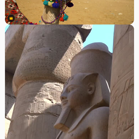
Premium
Premium