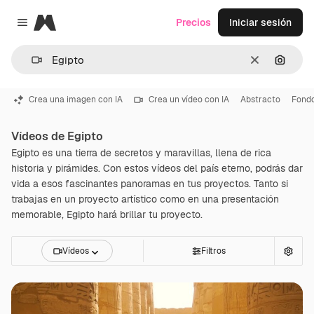
Magnific
Precios
Iniciar sesión
Close menu
Borrar
Buscar
Crea una imagen con IA
Crea un vídeo con IA
Abstracto
Fond
Vídeos de Egipto
Egipto es una tierra de secretos y maravillas, llena de rica
historia y pirámides. Con estos vídeos del país eterno, podrás dar
vida a esos fascinantes panoramas en tus proyectos. Tanto si
trabajas en un proyecto artístico como en una presentación
memorable, Egipto hará brillar tu proyecto.
Vídeos
Filtros