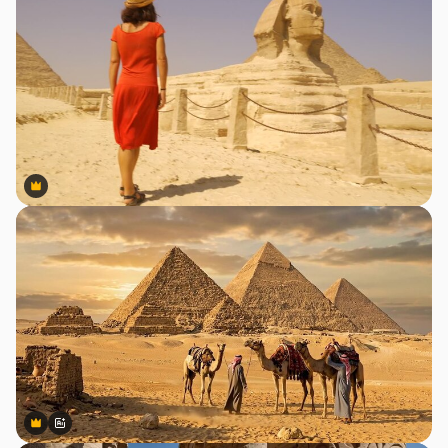
Premium
Premium
Premium
Premium
Generado por IA