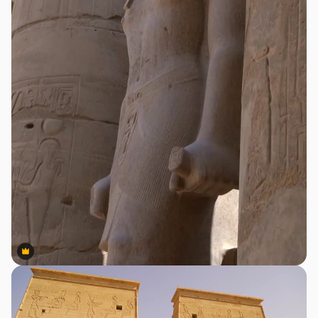
Premium
Premium