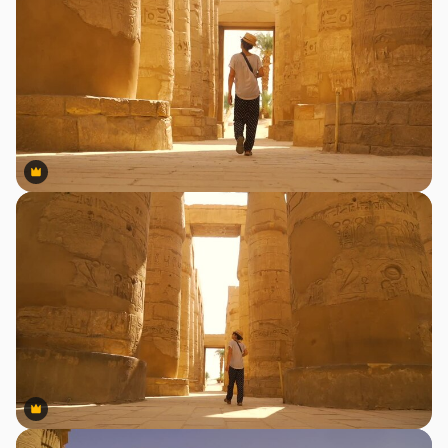
Premium
Premium
Premium
Premium