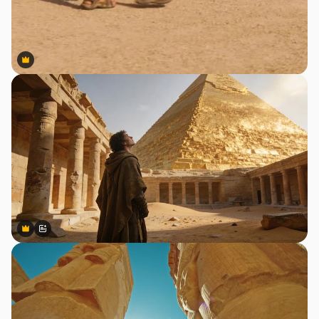
Premium
Premium
Premium
Premium
Generado por IA