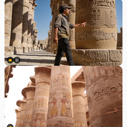
Premium
Premium
Generado por IA