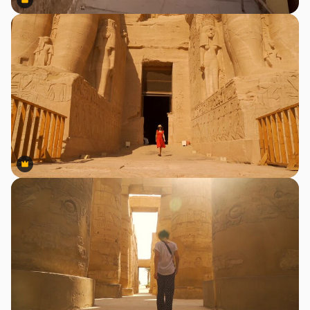
Premium
Premium
Premium
Premium