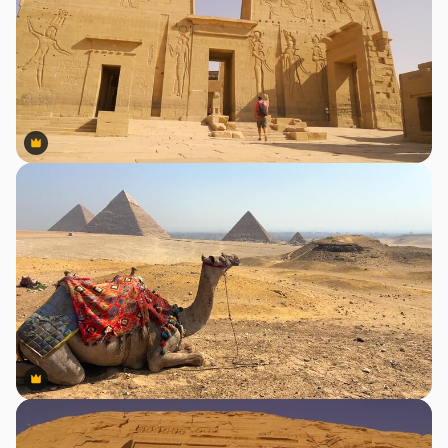
Premium
Premium
Premium
Premium