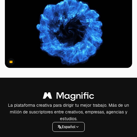
Premium
Premium
La plataforma creativa para dirigir tu mejor trabajo. Más de un
millón de suscriptores entre creativos, empresas, agencias y
estudios.
Español