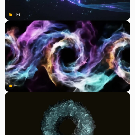
Premium
Premium
Generado por IA
Premium
Premium