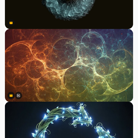
Premium
Premium
Premium
Premium
Generado por IA