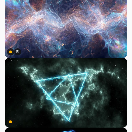
Premium
Premium
Generado por IA
Premium
Premium