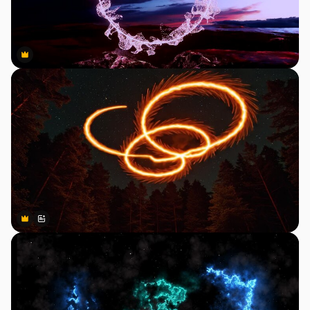
Premium
Premium
Premium
Premium
Generado por IA