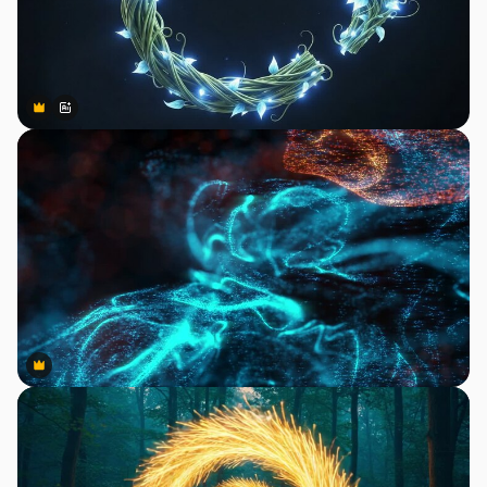
Premium
Premium
Generado por IA
Premium
Premium