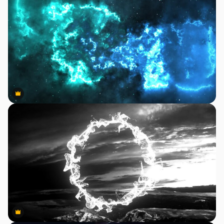
Premium
Premium
Premium
Premium