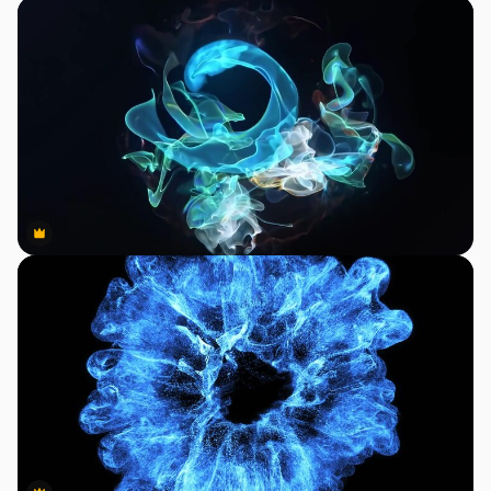
Premium
Premium