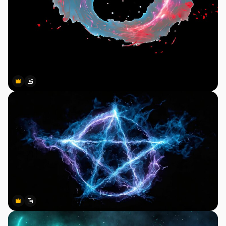
Premium
Premium
Generado por IA
Premium
Premium
Generado por IA