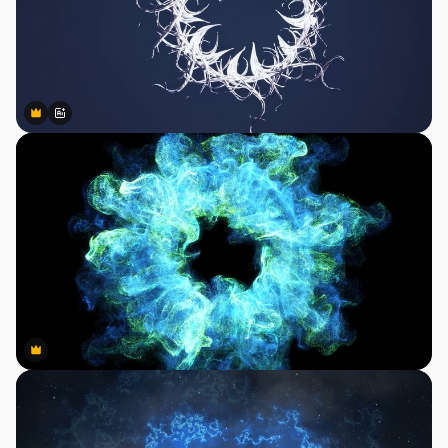
Premium
Premium
Generado por IA
Premium
Premium