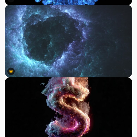
Premium
Premium
Premium
Premium