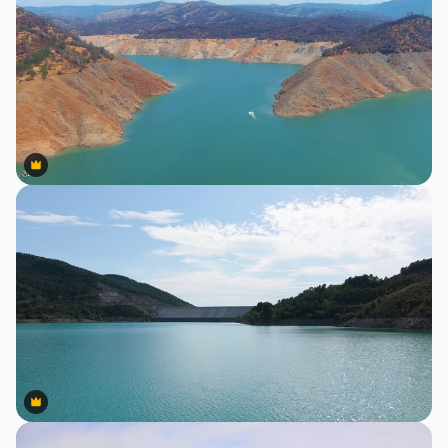
Premium
Premium
Premium
Premium