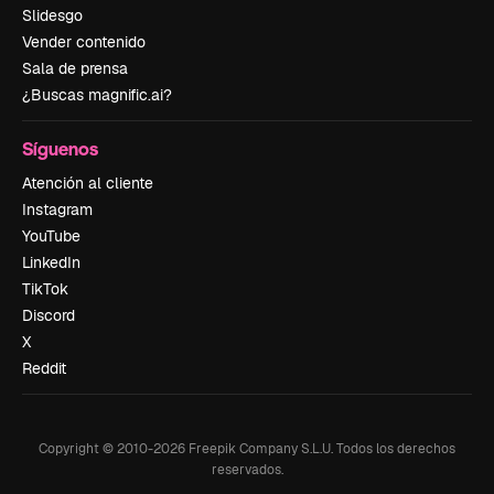
Slidesgo
Vender contenido
Sala de prensa
¿Buscas magnific.ai?
Síguenos
Atención al cliente
Instagram
YouTube
LinkedIn
TikTok
Discord
X
Reddit
Copyright © 2010-
2026
Freepik Company S.L.U.
Todos los derechos
reservados
.