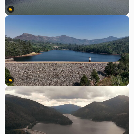
Premium
Premium
Premium
Premium