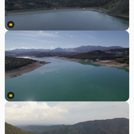
Premium
Premium
Premium
Premium