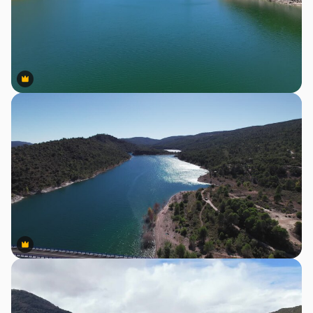
Premium
Premium
Premium
Premium