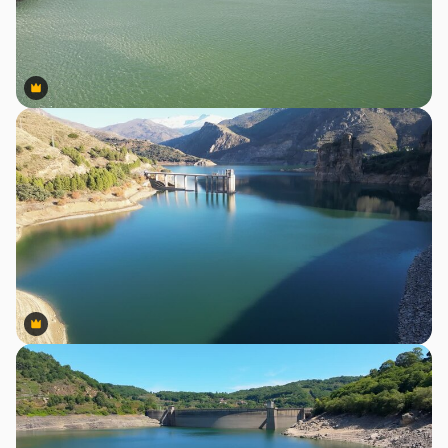
Premium
Premium
Premium
Premium