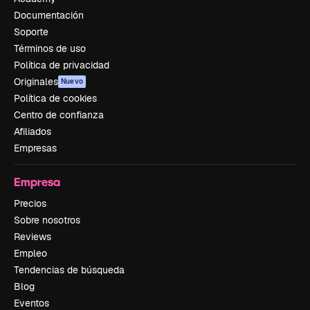
Documentación
Soporte
Términos de uso
Política de privacidad
Originales
Nuevo
Política de cookies
Centro de confianza
Afiliados
Empresas
Empresa
Precios
Sobre nosotros
Reviews
Empleo
Tendencias de búsqueda
Blog
Eventos