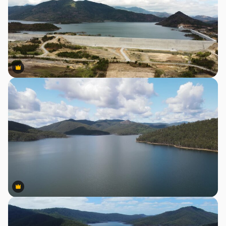
Premium
Premium
Premium
Premium