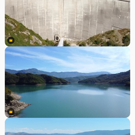
Premium
Premium
Premium
Premium