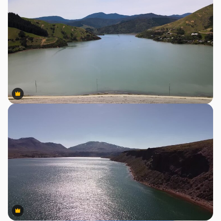
Premium
Premium
Premium
Premium