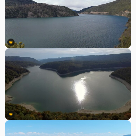
Premium
Premium
Premium
Premium