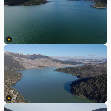
Premium
Premium
Premium
Premium