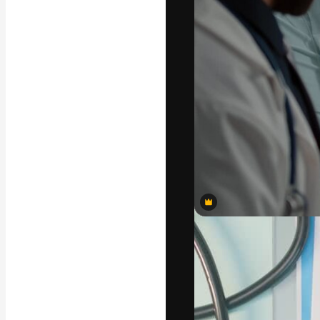
La plataforma cr
trabajo. Más de
entre creativos
estudios.
Español
Premium
Premium
Premium
Premium
Premium
Premium
Premium
Premium
Premium
Premium
Premium
Premium
Premium
Premium
Premium
Premium
Premium
Premium
Premium
Premium
Premium
Premium
Premium
Premium
Premium
Premium
Premium
Premium
Premium
Premium
Premium
Premium
Premium
Premium
Premium
Premium
Premium
Premium
Premium
Premium
Premium
Premium
Premium
Premium
Premium
Premium
Premium
Premium
Premium
Premium
Premium
Premium
Premium
Premium
Premium
Premium
Premium
Premium
Premium
Premium
Premium
Premium
Premium
Premium
Premium
Premium
Premium
Premium
Generado por IA
Generado por IA
Generado por IA
Generado por IA
Generado por IA
Copyright © 2010