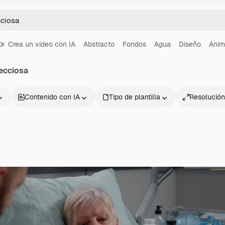
Crea un vídeo con IA
Abstracto
Fondos
Agua
Diseño
Anim
ecciosa
Contenido con IA
Tipo de plantilla
Resolución
Productos
Información úti