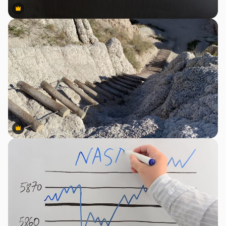
Premium
Premium
Premium
Premium