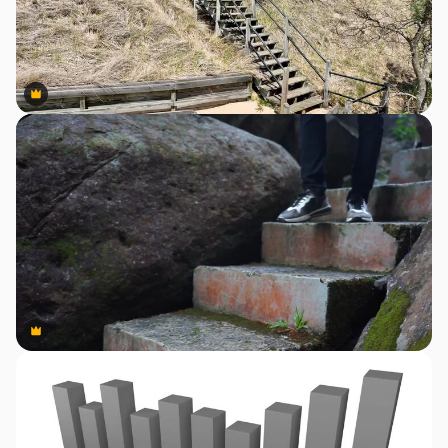
Premium
Premium
Premium
Premium