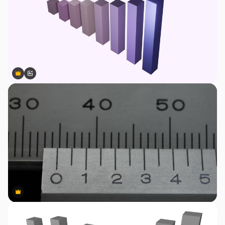
Premium
Premium
Generado por IA
Premium
Premium