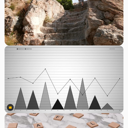
Premium
Premium