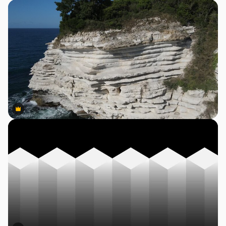
Premium
Premium