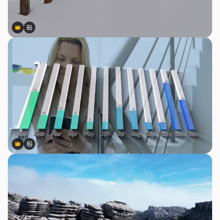
Premium
Premium
Generado por IA
Premium
Premium
Generado por IA