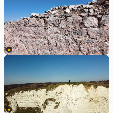
Premium
Premium
Premium
Premium