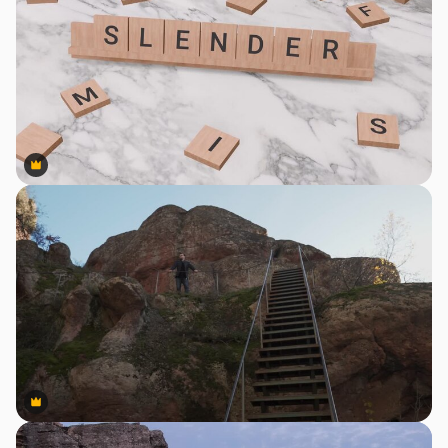
Premium
Premium
Premium
Premium