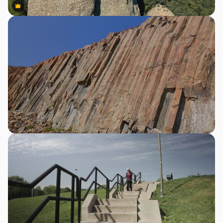
Premium
Premium