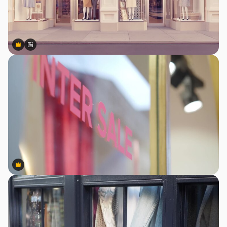
Premium
Premium
Generado por IA
Premium
Premium