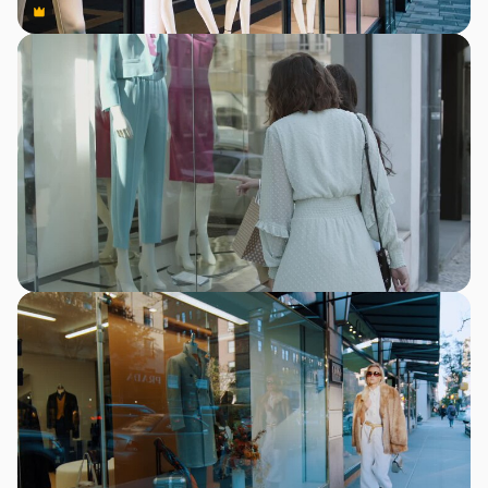
Premium
Premium