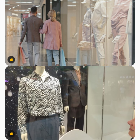
Premium
Premium
Premium
Premium