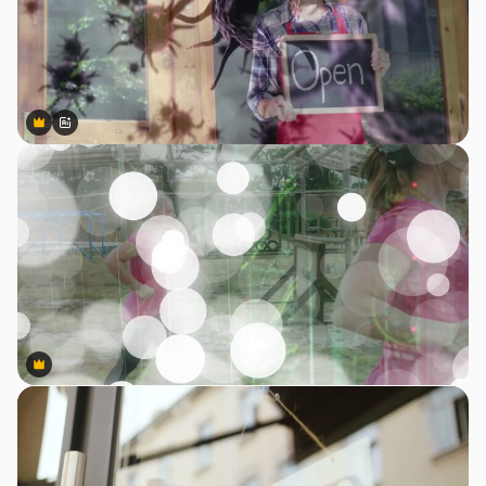
Premium
Premium
Generado por IA
Premium
Premium