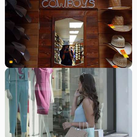
Premium
Premium