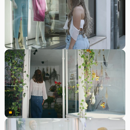
Premium
Premium