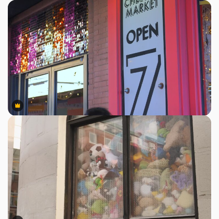
Premium
Premium