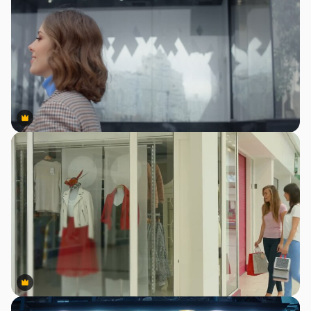
Premium
Premium
Premium
Premium