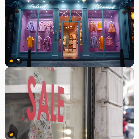
Premium
Premium
Generado por IA
Premium
Premium