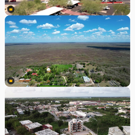
Premium
Premium
Premium
Premium