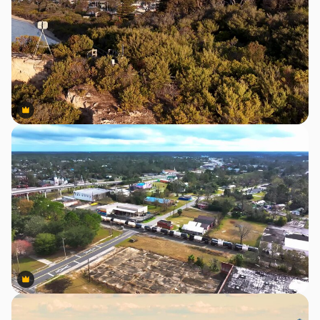
Premium
Premium
Premium
Premium