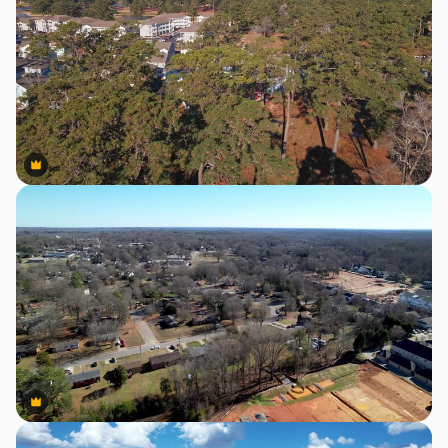
Premium
Premium
Premium
Premium