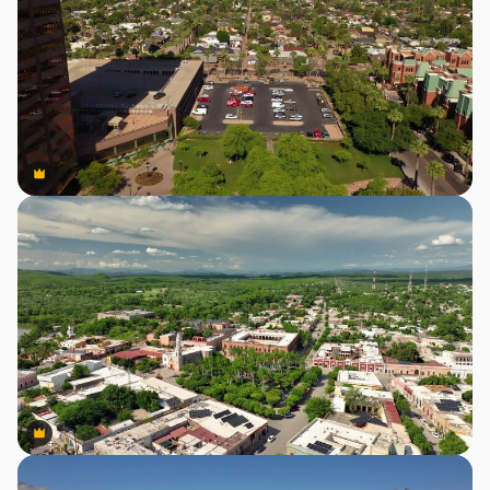
Premium
Premium
Premium
Premium