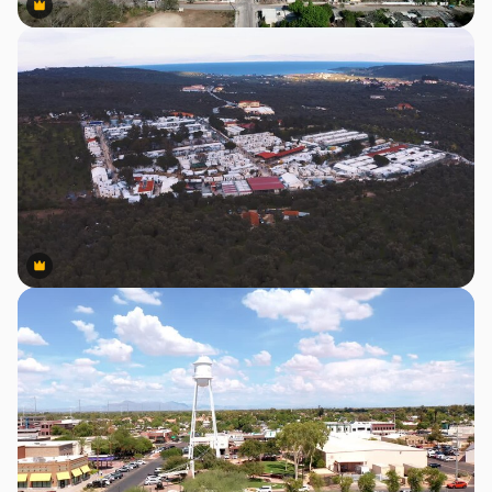
Premium
Premium
Premium
Premium