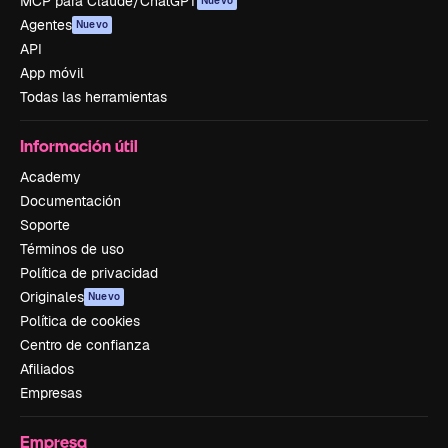
MCP para Claude/ChatGPT
Nuevo
Agentes
Nuevo
API
App móvil
Todas las herramientas
Información útil
Academy
Documentación
Soporte
Términos de uso
Política de privacidad
Originales
Nuevo
Política de cookies
Centro de confianza
Afiliados
Empresas
Empresa