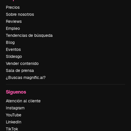
Precios
Sobre nosotros
Reviews
Empleo
Tendencias de búsqueda
Blog
Eventos
Slidesgo
Vender contenido
Sala de prensa
¿Buscas magnific.ai?
Síguenos
Atención al cliente
Instagram
YouTube
LinkedIn
TikTok