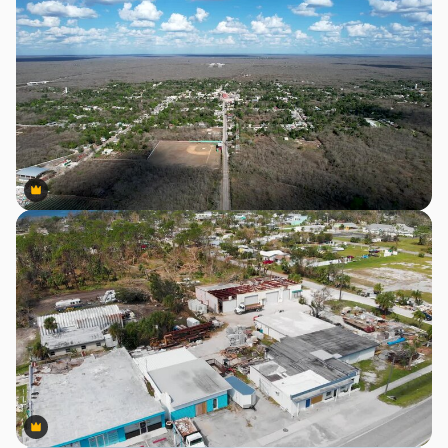
Premium
Premium
Premium
Premium