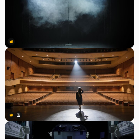
Premium
Premium
Premium
Premium
Generado por IA