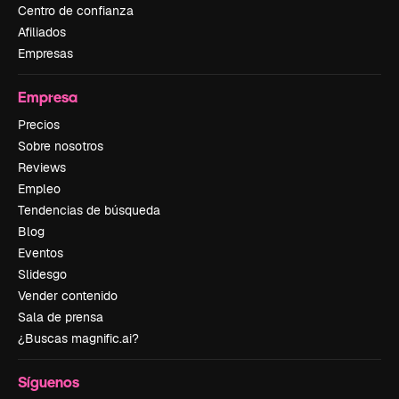
Centro de confianza
Afiliados
Empresas
Empresa
Precios
Sobre nosotros
Reviews
Empleo
Tendencias de búsqueda
Blog
Eventos
Slidesgo
Vender contenido
Sala de prensa
¿Buscas magnific.ai?
Síguenos