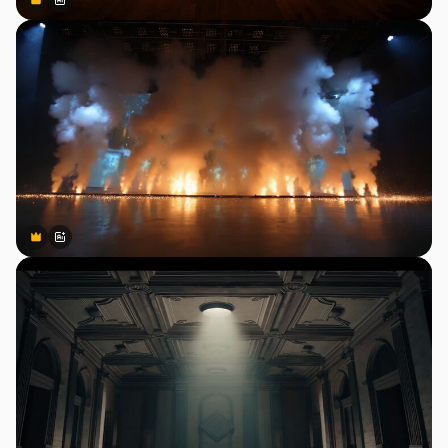
Premium
Premium
Generado por IA
Premium
Premium
Generado por IA