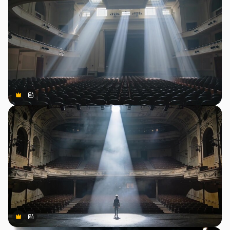
Premium
Premium
Generado por IA
Premium
Premium
Generado por IA