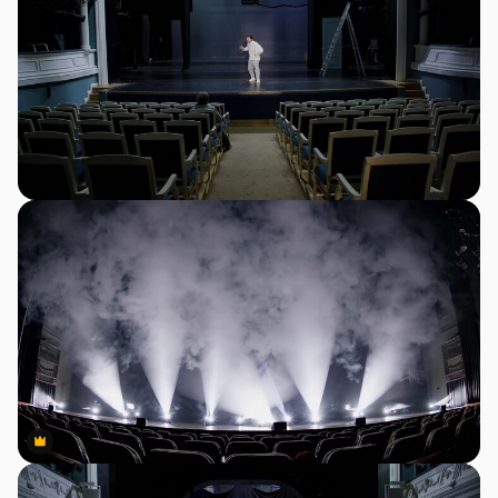
Premium
Premium