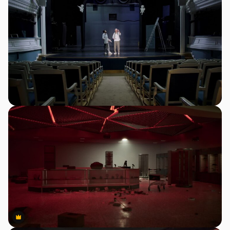
Premium
Premium