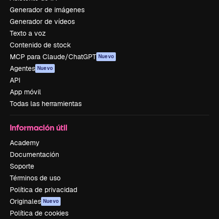
Generador de imágenes
Generador de vídeos
Texto a voz
Contenido de stock
MCP para Claude/ChatGPT
Nuevo
Agentes
Nuevo
API
App móvil
Todas las herramientas
Información útil
Academy
Documentación
Soporte
Términos de uso
Política de privacidad
Originales
Nuevo
Política de cookies