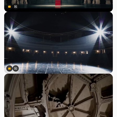
Premium
Premium
Generado por IA
Premium
Premium
Generado por IA