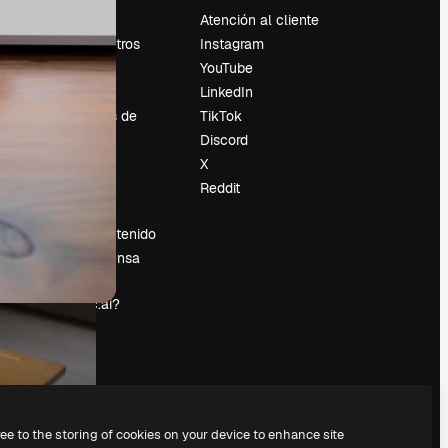
Precios
Atención al cliente
Sobre nosotros
Instagram
Reviews
YouTube
Empleo
LinkedIn
Tendencias de
TikTok
búsqueda
Discord
Blog
X
es
Eventos
Reddit
Slidesgo
Vender contenido
Sala de prensa
¿Buscas
magnific.ai?
ree to the storing of cookies on your device to enhance site