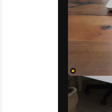
La plataforma cr
trabajo. Más de
entre creativos
estudios.
Español
Premium
Premium
Premium
Premium
Premium
Premium
Premium
Premium
Premium
Premium
Premium
Premium
Premium
Premium
Premium
Premium
Premium
Premium
Premium
Premium
Premium
Premium
Premium
Premium
Premium
Premium
Premium
Premium
Premium
Premium
Premium
Premium
Premium
Premium
Premium
Premium
Premium
Premium
Premium
Premium
Premium
Premium
Premium
Premium
Premium
Premium
Premium
Premium
Premium
Premium
Premium
Premium
Premium
Premium
Premium
Premium
Premium
Premium
Premium
Premium
Premium
Premium
Premium
Premium
Premium
Premium
Premium
Premium
Premium
Premium
Premium
Premium
Generado por IA
Generado por IA
Generado por IA
Generado por IA
Generado por IA
Generado por IA
Generado por IA
Generado por IA
Generado por IA
Generado por IA
Generado por IA
Copyright © 2010