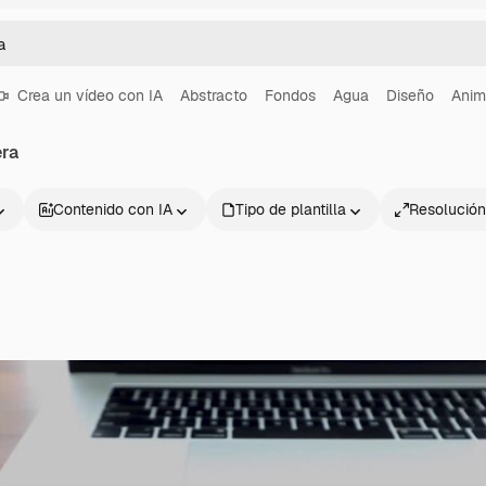
Crea un vídeo con IA
Abstracto
Fondos
Agua
Diseño
Anim
era
Contenido con IA
Tipo de plantilla
Resolución
Productos
Información úti