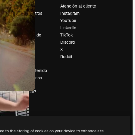
Precios
Atención al cliente
Sobre nosotros
Instagram
Reviews
YouTube
Empleo
LinkedIn
Tendencias de
TikTok
búsqueda
Discord
Blog
X
es
Eventos
Reddit
Slidesgo
Vender contenido
Sala de prensa
¿Buscas
magnific.ai?
ree to the storing of cookies on your device to enhance site