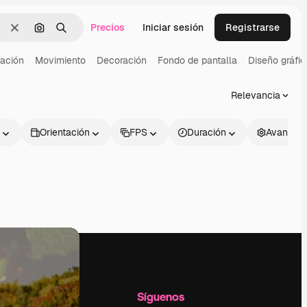
Precios
Iniciar sesión
Registrarse
Borrar
Buscar por imagen
Buscar
ación
Movimiento
Decoración
Fondo de pantalla
Diseño gráfic
Relevancia
Orientación
FPS
Duración
Avanzad
l
Empresa
Síguenos