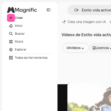
Crear
Crea una imagen con IA
Inicio
Buscar
Vídeos de Estilo vida acti
Stock
Vídeos
Licencia
Explorar
Todas las imágenes
Todas las herramientas
Vectores
Ilustraciones
Fotos
PSD
Plantillas
Mockups
Vídeos
Clips de vídeo
Motion graphics
Plantillas de vídeos
Iconos
Modelos 3D
Fuentes