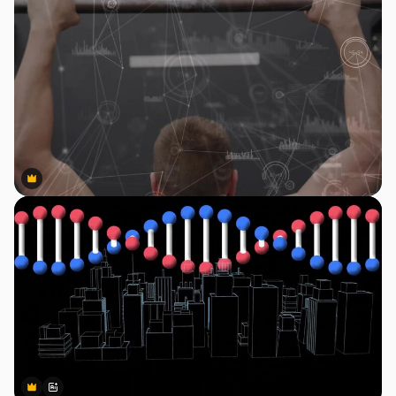
Premium
Premium
Premium
Premium
Generado por IA