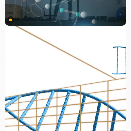
Premium
Premium