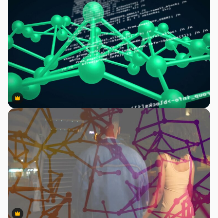
Premium
Premium
Premium
Premium