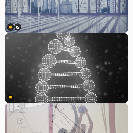
Premium
Premium
Generado por IA
Premium
Premium