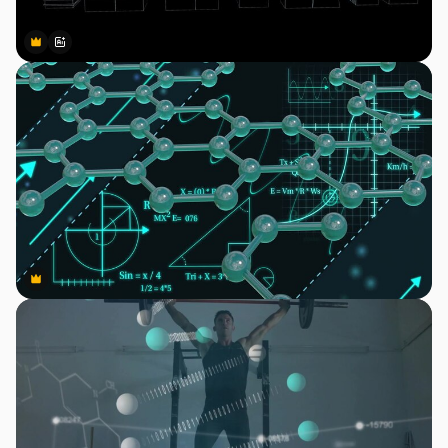
Premium
Premium
Generado por IA
Premium
Premium