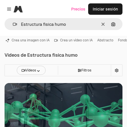
Magnific
Precios
Iniciar sesión
Close menu
Borrar
Buscar
Crea una imagen con IA
Crea un vídeo con IA
Abstracto
Fond
Vídeos de Estructura fisica humo
Vídeos
Filtros