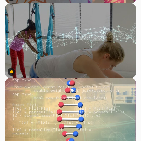
Premium
Premium