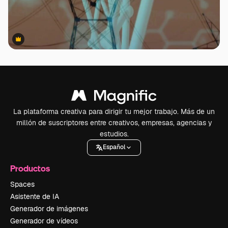
Premium
Premium
La plataforma creativa para dirigir tu mejor trabajo. Más de un
millón de suscriptores entre creativos, empresas, agencias y
estudios.
Español
Productos
Spaces
Asistente de IA
Generador de imágenes
Generador de vídeos