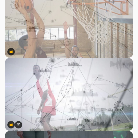
Premium
Premium
Premium
Premium
Generado por IA