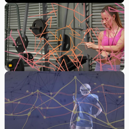
Premium
Premium