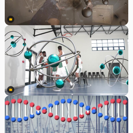
Premium
Premium
Premium
Premium