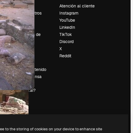
Precios
Atención al cliente
Sobre nosotros
Instagram
Reviews
YouTube
Empleo
LinkedIn
Tendencias de
TikTok
búsqueda
Discord
Blog
X
es
Eventos
Reddit
Slidesgo
Vender contenido
Sala de prensa
¿Buscas
magnific.ai?
ree to the storing of cookies on your device to enhance site