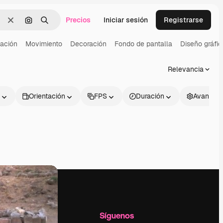
Precios
Iniciar sesión
Registrarse
Borrar
Buscar por imagen
Buscar
ación
Movimiento
Decoración
Fondo de pantalla
Diseño gráfic
Relevancia
Orientación
FPS
Duración
Avanzad
l
Empresa
Síguenos