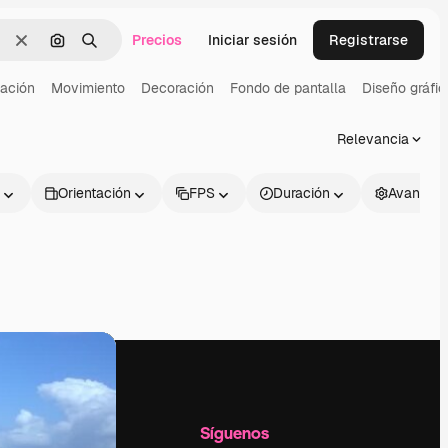
Precios
Iniciar sesión
Registrarse
Borrar
Buscar por imagen
Buscar
ación
Movimiento
Decoración
Fondo de pantalla
Diseño gráfic
Relevancia
Orientación
FPS
Duración
Avanzad
l
Empresa
Síguenos