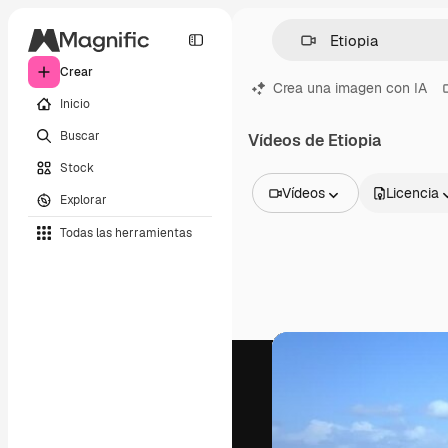
Crear
Crea una imagen con IA
Inicio
Buscar
Vídeos de Etiopia
Stock
Vídeos
Licencia
Explorar
Todas las imágenes
Todas las herramientas
Vectores
Ilustraciones
Fotos
PSD
Plantillas
Mockups
Vídeos
Clips de vídeo
Motion graphics
Plantillas de vídeos
Iconos
Modelos 3D
Fuentes