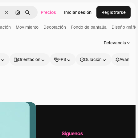
Precios
Iniciar sesión
Registrarse
Borrar
Buscar por imagen
Buscar
ación
Movimiento
Decoración
Fondo de pantalla
Diseño gráfic
Relevancia
Orientación
FPS
Duración
Avanzad
l
Empresa
Síguenos