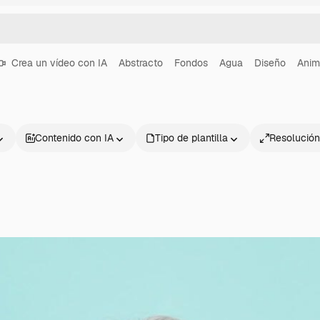
Crea un vídeo con IA
Abstracto
Fondos
Agua
Diseño
Anim
Contenido con IA
Tipo de plantilla
Resolución
Productos
Información úti