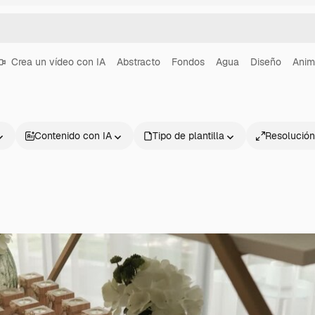
Crea un vídeo con IA
Abstracto
Fondos
Agua
Diseño
Anim
Contenido con IA
Tipo de plantilla
Resolución
Productos
Información úti