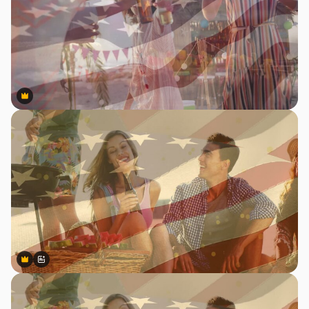
Premium
Premium
Premium
Premium
Generado por IA