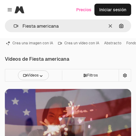
Magnific
Precios
Iniciar sesión
Close menu
Borrar
Buscar
Crea una imagen con IA
Crea un vídeo con IA
Abstracto
Fond
Vídeos de Fiesta americana
Vídeos
Filtros