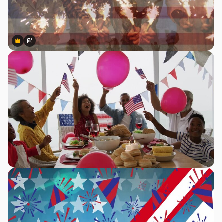
Premium
Premium
Generado por IA