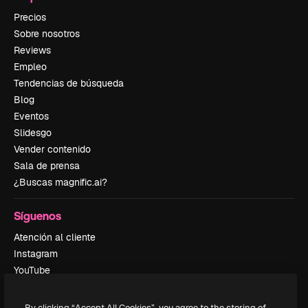
Precios
Sobre nosotros
Reviews
Empleo
Tendencias de búsqueda
Blog
Eventos
Slidesgo
Vender contenido
Sala de prensa
¿Buscas magnific.ai?
Síguenos
Atención al cliente
Instagram
YouTube
LinkedIn
TikTok
By clicking “Accept All Cookies”, you agree to the storing of