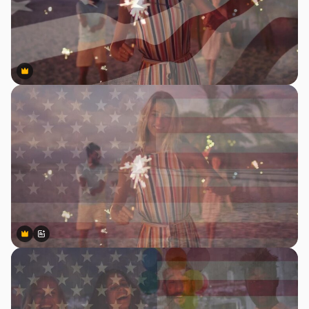
Premium
Premium
Premium
Premium
Generado por IA