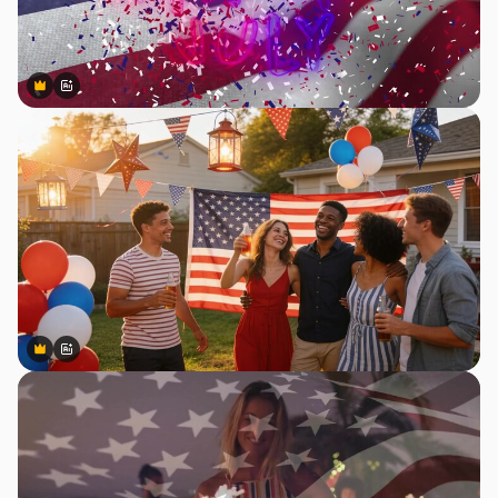
Premium
Premium
Generado por IA
Premium
Premium
Generado por IA