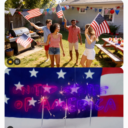
Premium
Premium
Generado por IA