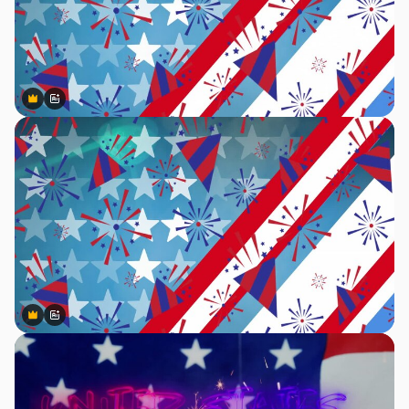
Premium
Premium
Generado por IA
Premium
Premium
Generado por IA