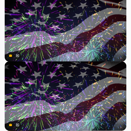
Premium
Premium
Generado por IA
Premium
Premium
Generado por IA