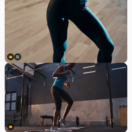
Premium
Premium
Generado por IA
Premium
Premium