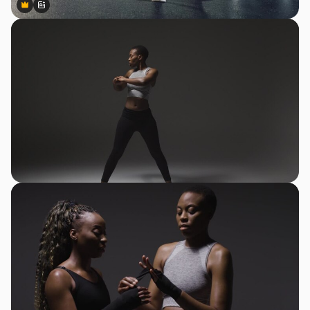
Premium
Premium
Generado por IA