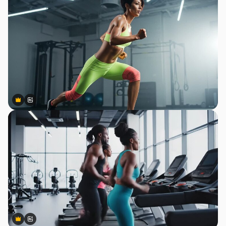
Premium
Premium
Generado por IA
Premium
Premium
Generado por IA