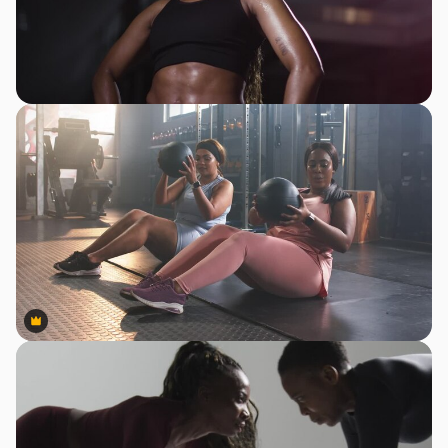
Premium
Premium