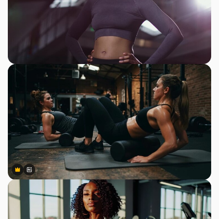
Premium
Premium
Generado por IA