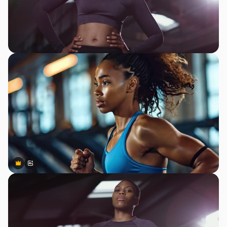
Premium
Premium
Generado por IA