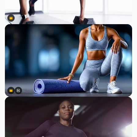
Premium
Premium
Premium
Premium
Generado por IA