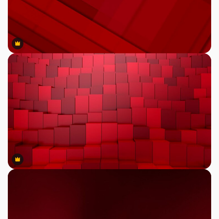
Premium
Premium
Premium
Premium