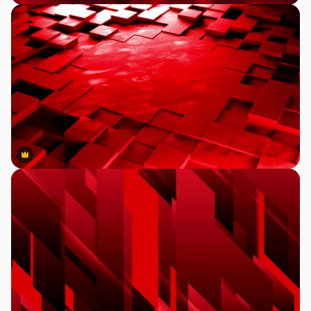
Premium
Premium