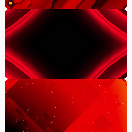
Premium
Premium