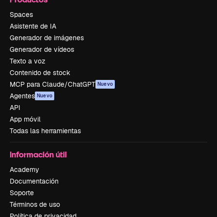
Spaces
Asistente de IA
Generador de imágenes
Generador de vídeos
Texto a voz
Contenido de stock
MCP para Claude/ChatGPT
Nuevo
Agentes
Nuevo
API
App móvil
Todas las herramientas
Información útil
Academy
Documentación
Soporte
Términos de uso
Política de privacidad