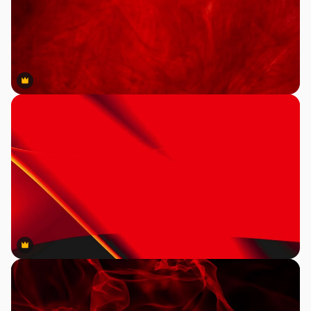
Premium
Premium
Premium
Premium