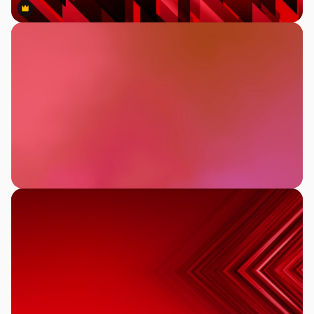
Premium
Premium