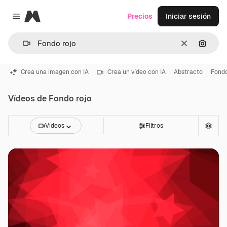
Magnific
Precios
Iniciar sesión
Close menu
Borrar
Buscar
Crea una imagen con IA
Crea un vídeo con IA
Abstracto
Fond
Vídeos de Fondo rojo
Vídeos
Filtros