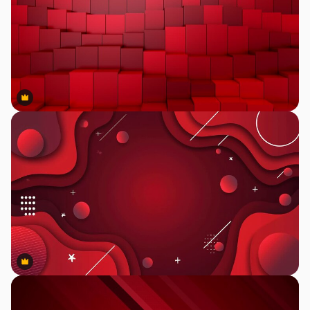
Premium
Premium
Premium
Premium