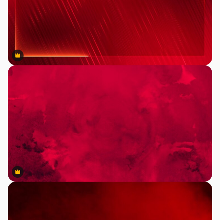
Premium
Premium
Premium
Premium