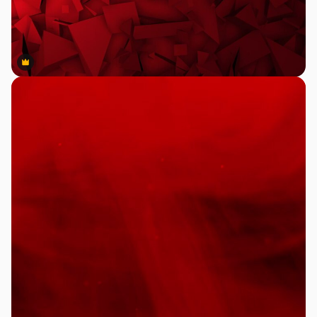
Premium
Premium