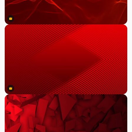
Premium
Premium
Premium
Premium