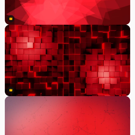
Premium
Premium
Premium
Premium