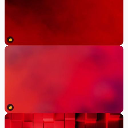
Premium
Premium
Premium
Premium