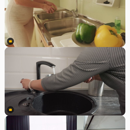
Premium
Premium
Premium
Premium