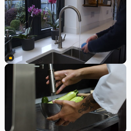
Premium
Premium