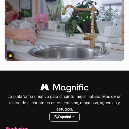
Premium
Premium
La plataforma creativa para dirigir tu mejor trabajo. Más de un
millón de suscriptores entre creativos, empresas, agencias y
estudios.
Español
Productos