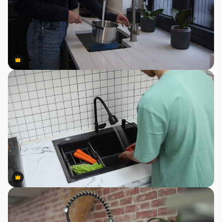
Premium
Premium
Premium
Premium