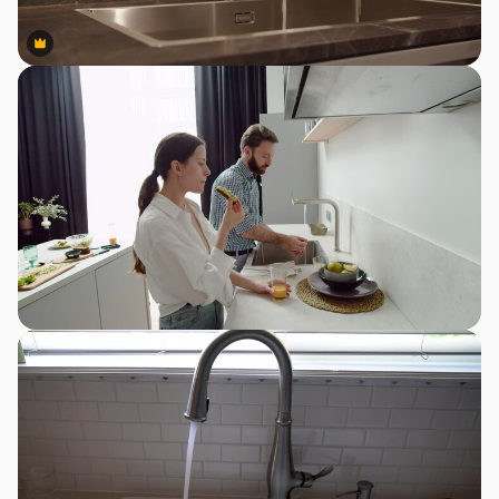
Premium
Premium