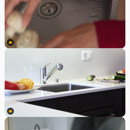
Premium
Premium
Premium
Premium