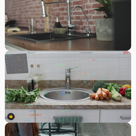
Premium
Premium