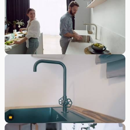
Premium
Premium