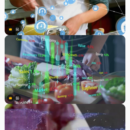
Premium
Premium
Generado por IA
Premium
Premium
Generado por IA