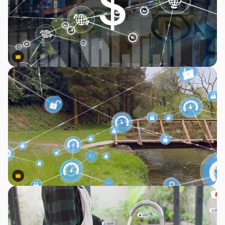
Premium
Premium
Premium
Premium