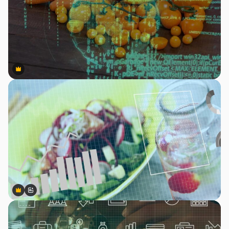
Premium
Premium
Premium
Premium
Generado por IA