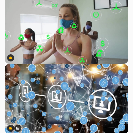
Premium
Premium
Premium
Premium
Generado por IA