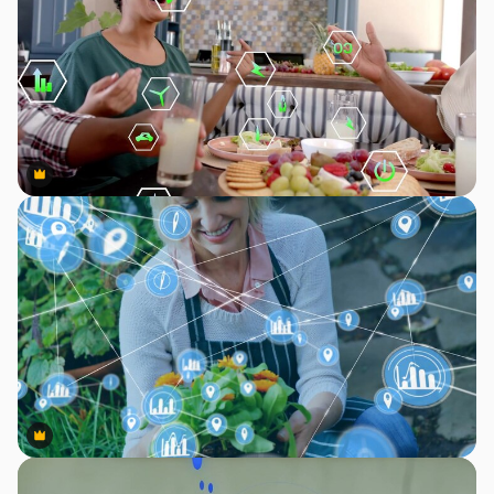
Premium
Premium
Premium
Premium