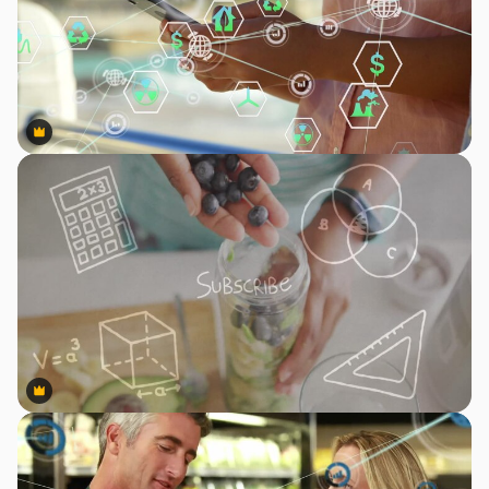
Premium
Premium
Premium
Premium