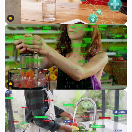
Premium
Premium
Premium
Premium