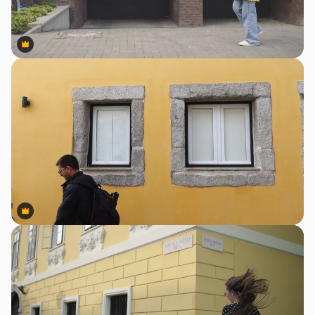
Premium
Premium
Premium
Premium