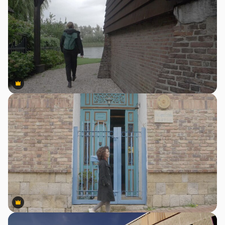
Premium
Premium
Premium
Premium