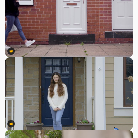
Premium
Premium
Premium
Premium