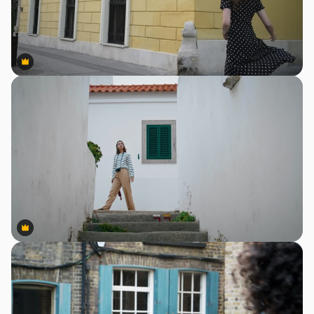
Premium
Premium
Premium
Premium