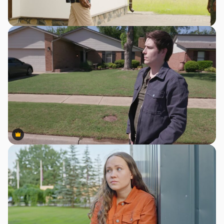
Premium
Premium