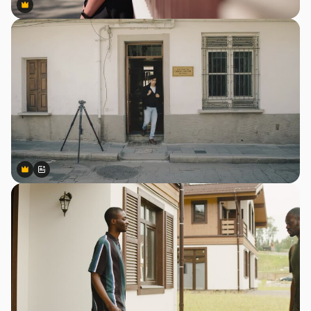
Premium
Premium
Premium
Premium
Generado por IA