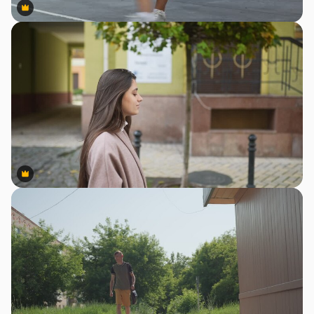
Premium
Premium
Premium
Premium