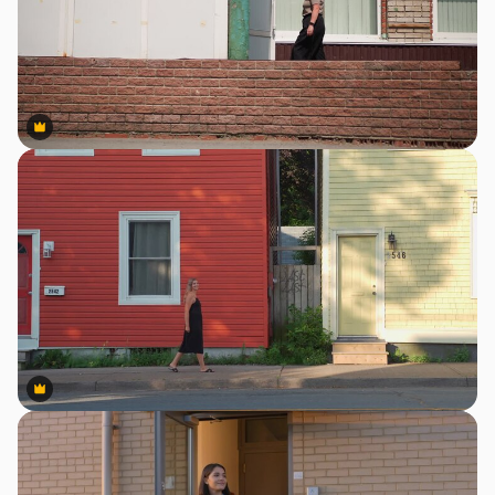
Premium
Premium
Premium
Premium