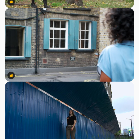
Premium
Premium
Premium
Premium