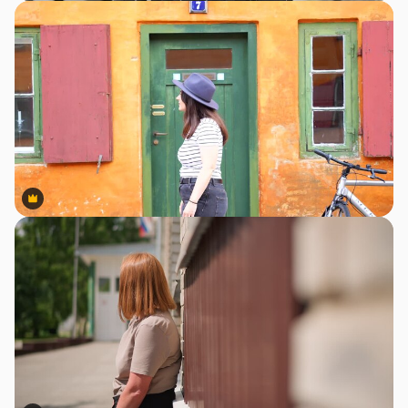
Premium
Premium