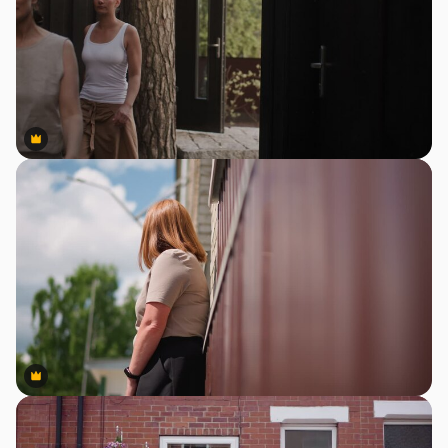
Premium
Premium
Premium
Premium