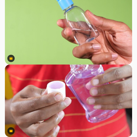
Premium
Premium
Premium
Premium