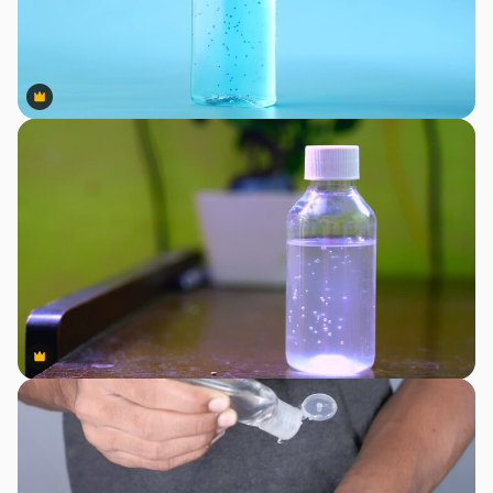
Premium
Premium
Premium
Premium