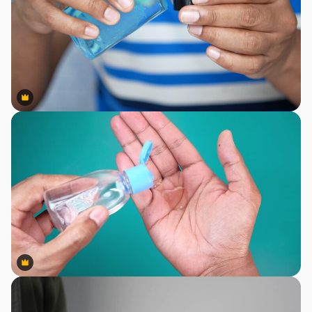
Premium
Premium
Premium
Premium