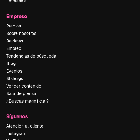
Empresas
Empresa
Precios
Sobre nosotros
Reviews
Empleo
Tendencias de búsqueda
Blog
Eventos
Slidesgo
Vender contenido
Sala de prensa
¿Buscas magnific.ai?
Síguenos
Atención al cliente
Instagram