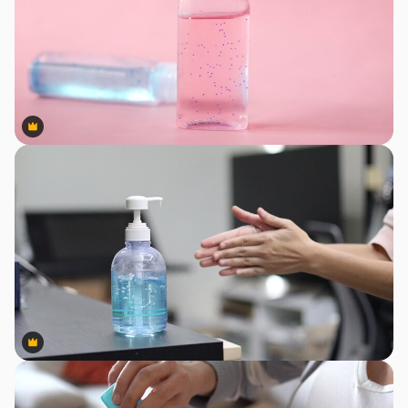
Premium
Premium
Premium
Premium