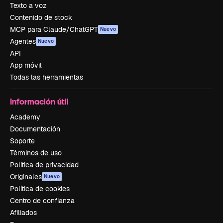
Texto a voz
Contenido de stock
MCP para Claude/ChatGPT
Nuevo
Agentes
Nuevo
API
App móvil
Todas las herramientas
Información útil
Academy
Documentación
Soporte
Términos de uso
Política de privacidad
Originales
Nuevo
Política de cookies
Centro de confianza
Afiliados