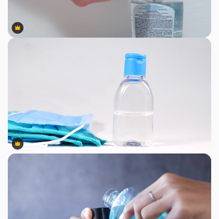
Premium
Premium
Premium
Premium