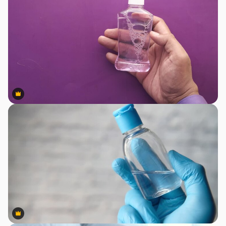
Premium
Premium
Premium
Premium