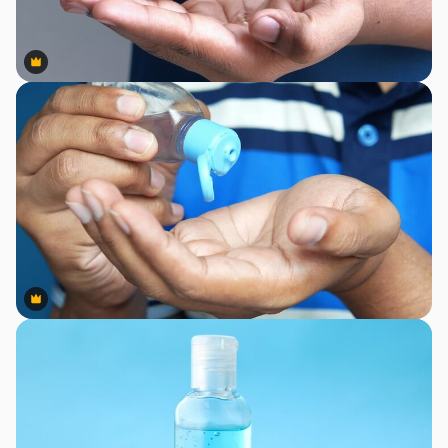
Premium
Premium
Premium
Premium