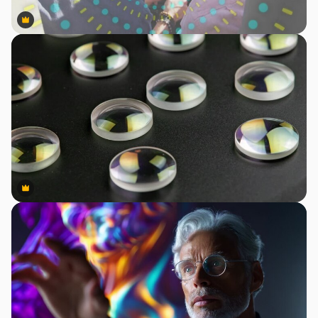
Premium
Premium
Premium
Premium