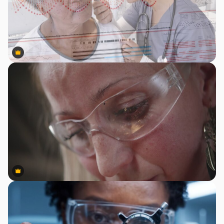
Premium
Premium
Premium
Premium