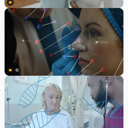
Premium
Premium
Premium
Premium
Generado por IA