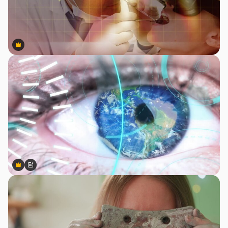
Premium
Premium
Premium
Premium
Generado por IA