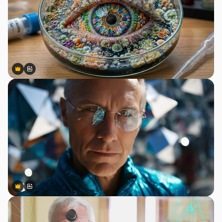
Premium
Premium
Generado por IA
Premium
Premium
Generado por IA