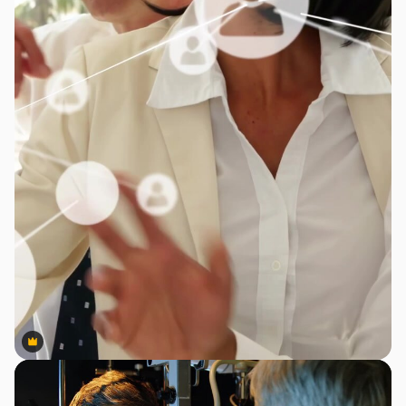
Premium
Premium