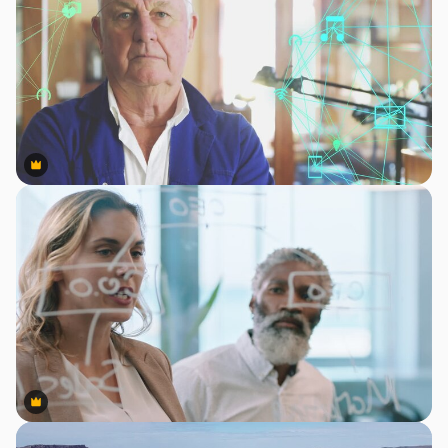
Premium
Premium
Premium
Premium