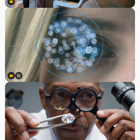
Premium
Premium
Premium
Premium
Generado por IA