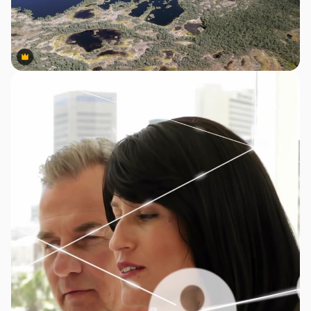
Premium
Premium