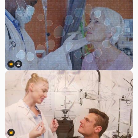
Premium
Premium
Generado por IA
Premium
Premium