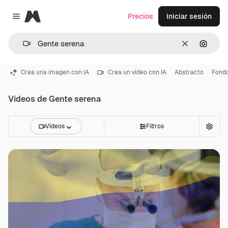
Magnific
Precios
Iniciar sesión
Close menu
Borrar
Buscar
Crea una imagen con IA
Crea un vídeo con IA
Abstracto
Fond
Vídeos de Gente serena
Vídeos
Filtros