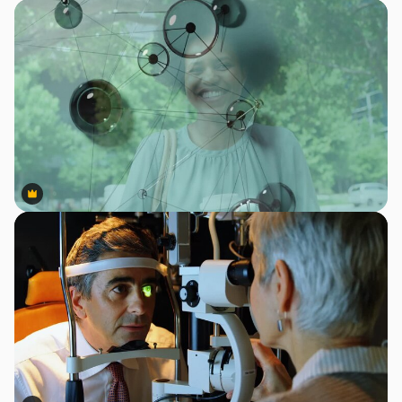
Premium
Premium