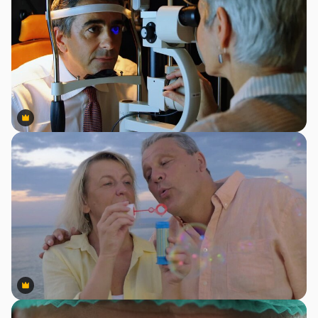
Premium
Premium
Premium
Premium