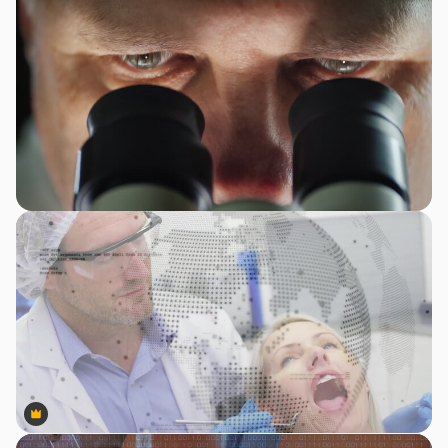
Premium
Premium