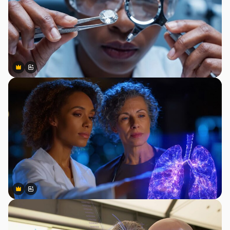
Premium
Premium
Generado por IA
Premium
Premium
Generado por IA