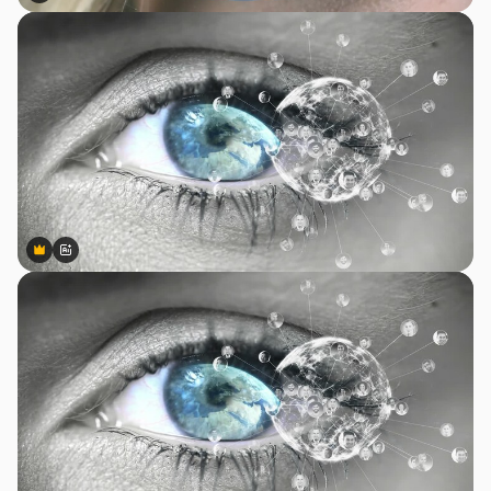
Premium
Premium
Generado por IA