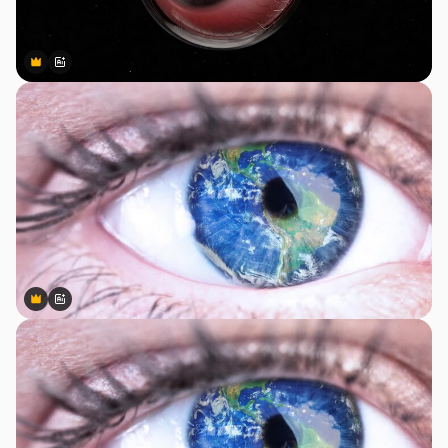
Premium
Premium
Generado por IA
Premium
Premium
Generado por IA