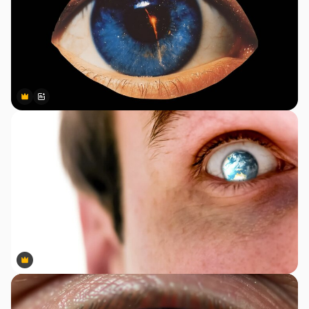
Premium
Premium
Generado por IA
Premium
Premium