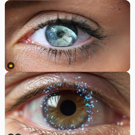
Premium
Premium