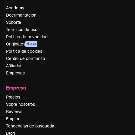
Academy
Documentación
Soporte
Términos de uso
Política de privacidad
Originales
Nuevo
Política de cookies
Centro de confianza
Afiliados
Empresas
Empresa
Precios
Sobre nosotros
Reviews
Empleo
Tendencias de búsqueda
Blog