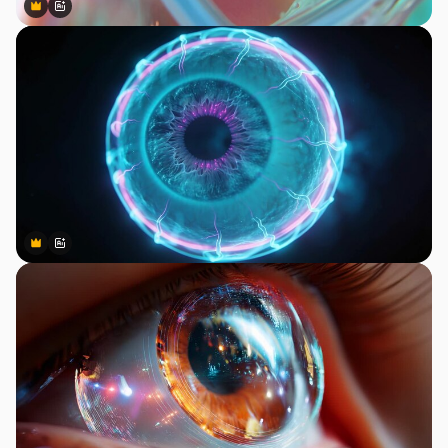
Premium
Premium
Generado por IA
Premium
Premium
Generado por IA