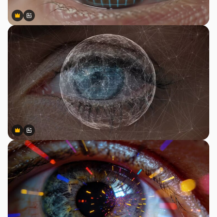
Premium
Premium
Generado por IA
Premium
Premium
Generado por IA