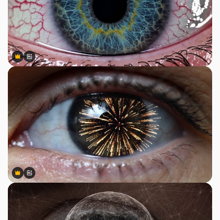
Premium
Premium
Generado por IA
Premium
Premium
Generado por IA