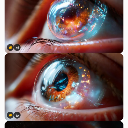
Premium
Premium
Generado por IA
Premium
Premium
Generado por IA