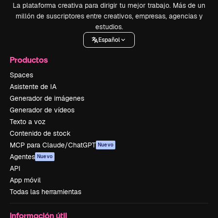
La plataforma creativa para dirigir tu mejor trabajo. Más de un
millón de suscriptores entre creativos, empresas, agencias y
estudios.
Español
Productos
Spaces
Asistente de IA
Generador de imágenes
Generador de vídeos
Texto a voz
Contenido de stock
MCP para Claude/ChatGPT
Nuevo
Agentes
Nuevo
API
App móvil
Todas las herramientas
Información útil