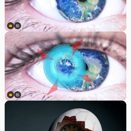
Premium
Premium
Generado por IA
Premium
Premium
Generado por IA