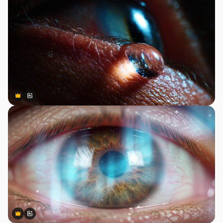
Premium
Premium
Generado por IA
Premium
Premium
Generado por IA