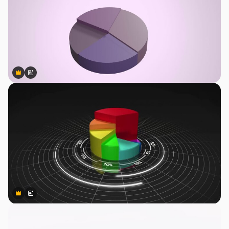
Premium
Premium
Generado por IA
Premium
Premium
Generado por IA