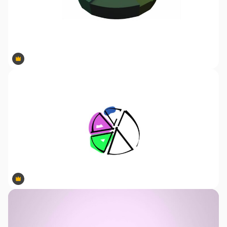
Premium
Premium
Premium
Premium