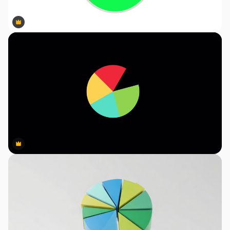
Premium
Premium
Premium
Premium