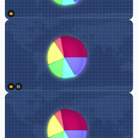
Premium
Premium
Premium
Premium
Generado por IA