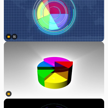
Premium
Premium
Generado por IA
Premium
Premium