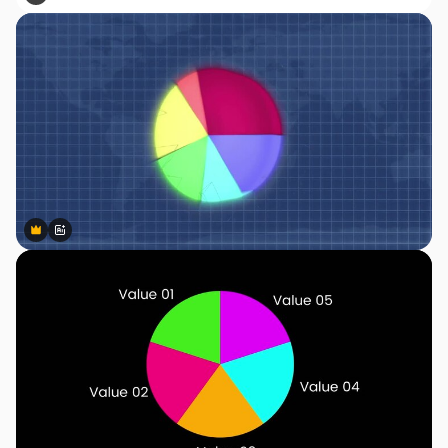
Premium
Premium
Generado por IA