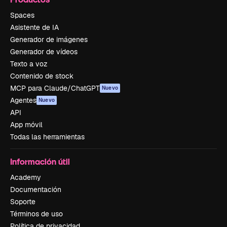
Spaces
Asistente de IA
Generador de imágenes
Generador de vídeos
Texto a voz
Contenido de stock
MCP para Claude/ChatGPT
Nuevo
Agentes
Nuevo
API
App móvil
Todas las herramientas
Información útil
Academy
Documentación
Soporte
Términos de uso
Política de privacidad