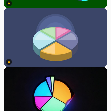
Premium
Premium
Premium
Premium