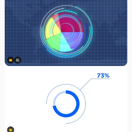
Premium
Premium
Generado por IA
Premium
Premium