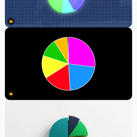
Premium
Premium
Premium
Premium