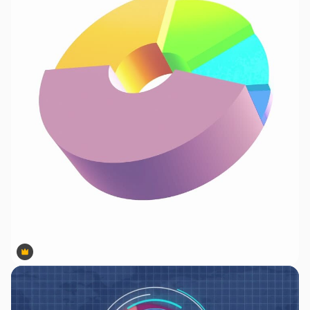
Premium
Premium