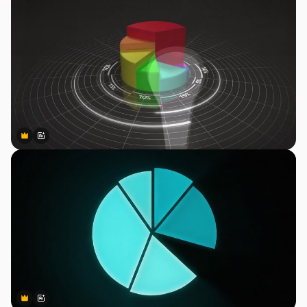
Premium
Premium
Generado por IA
Premium
Premium
Generado por IA